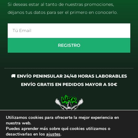
Si deseas estar al tanto de nuestras promociones,
déjanos tus datos para ser el primero en conocerlo.
Email
REGISTRO
🚚 ENVÍO PENINSULAR 24/48 HORAS LABORABLES
ENVÍO GRATIS EN PEDIDOS MAYOR A 50€
Utilizamos cookies para ofrecerte la mejor experiencia en
I
T
nuestra web.
n
i
Puedes aprender más sobre qué cookies utilizamos o
desactivarlas en los
ajustes
.
s
k