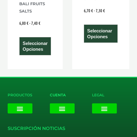
página
página
BALI FRUITS
6,70
€
-
7,30
€
de
de
SALTS
producto
product
6,80
€
-
7,40
€
Seleccionar
Opciones
Seleccionar
Opciones
PRODUCTOS
CUENTA
LEGAL
E-liquids
Pods Desechables
Mi cuenta
Aviso Legal
Política de Privacidad
Política de Cookies
Terminos y Condiciones
SUSCRIPCIÓN NOTICIAS