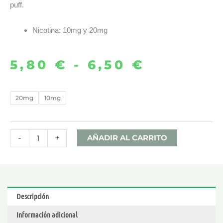
puff.
Nicotina: 10mg y 20mg
5,80
€
-
6,50
€
Rango
de
SOUR
20mg
10mg
APPLE
precios:
ICE
desde
10ML
-
+
AÑADIR AL CARRITO
–
5,80 €
DRIFTER
BAR
hasta
SALTS
Descripción
cantidad
6,50 €
Información adicional