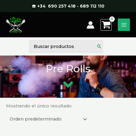
Ir
☎️ +34 690 257 418 - 689 112 110
al
contenido
Buscar
por:
Pre Rolls
Mostrando el único resultado