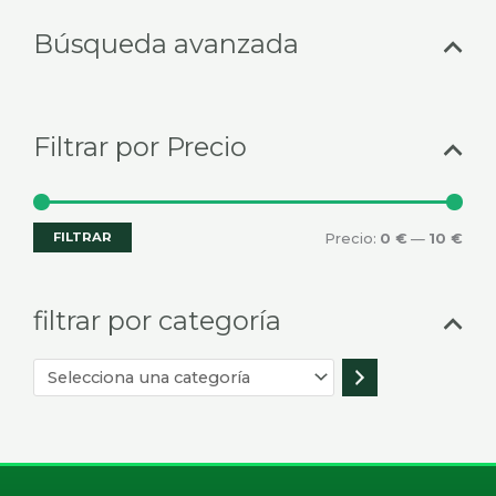
Selecciona
Prec
Prec
Búsqueda avanzada
una
mín
máx
categoría
Filtrar por Precio
FILTRAR
Precio:
0 €
—
10 €
filtrar por categoría