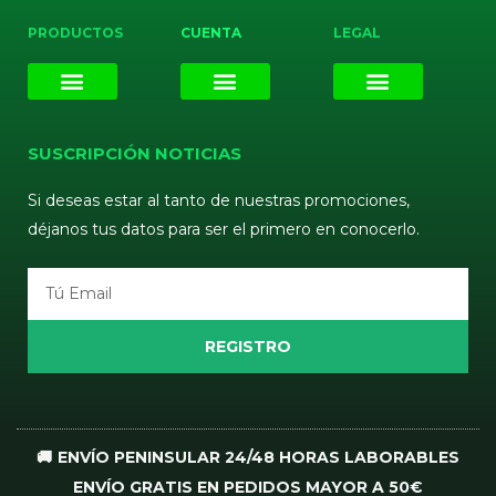
PRODUCTOS
CUENTA
LEGAL
E-liquids
Pods Desechables
Mi cuenta
Aviso Legal
Política de Privacidad
Política de Cookies
Terminos y Condiciones
SUSCRIPCIÓN NOTICIAS
Si deseas estar al tanto de nuestras promociones,
déjanos tus datos para ser el primero en conocerlo.
Email
REGISTRO
🚚 ENVÍO PENINSULAR 24/48 HORAS LABORABLES
ENVÍO GRATIS EN PEDIDOS MAYOR A 50€