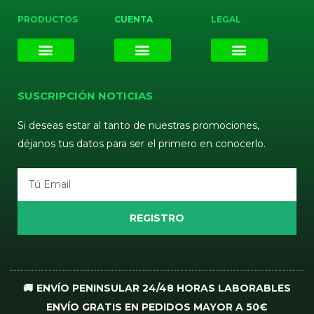
PRODUCTOS
CUENTA
LEGAL
E-liquids
Pods Desechables
Mi cuenta
Aviso Legal
Política de Privacidad
Política de Cookies
Terminos y Condiciones
SUSCRIPCIÓN NOTICIAS
Si deseas estar al tanto de nuestras promociones,
déjanos tus datos para ser el primero en conocerlo.
Email
REGISTRO
🚚 ENVÍO PENINSULAR 24/48 HORAS LABORABLES
ENVÍO GRATIS EN PEDIDOS MAYOR A 50€