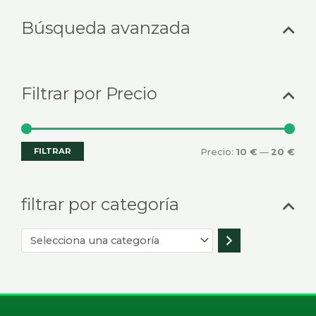
Selecciona
Prec
Prec
Búsqueda avanzada
una
mín
máx
categoría
Filtrar por Precio
FILTRAR
Precio:
10 €
—
20 €
filtrar por categoría