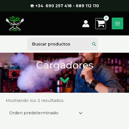
Ir
☎️ +34 690 257 418 - 689 112 110
al
contenido
Buscar
por:
Cargadores
Mostrando los 2 resultados