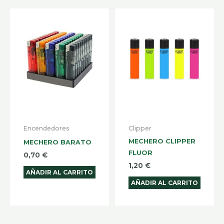
Encendedores
Clipper
MECHERO CLIPPER
MECHERO BARATO
FLUOR
0,70
€
1,20
€
AÑADIR AL CARRITO
AÑADIR AL CARRITO
Selecciona
Prec
Prec