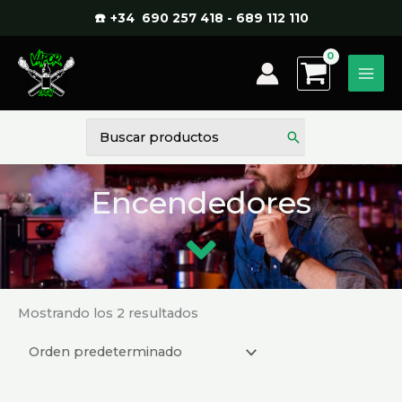
Ir
☎️ +34 690 257 418 - 689 112 110
al
contenido
Buscar
por:
Encendedores
Mostrando los 2 resultados