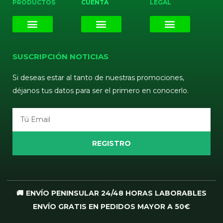
PRODUCTOS
CUENTA
LEGAL
E-liquids
Pods Desechables
Mi cuenta
Aviso Legal
Política de Privacidad
Política de Cookies
Terminos y Condiciones
SUSCRIPCIÓN NOTICIAS
Si deseas estar al tanto de nuestras promociones,
déjanos tus datos para ser el primero en conocerlo.
Email
REGISTRO
🚚 ENVÍO PENINSULAR 24/48 HORAS LABORABLES
ENVÍO GRATIS EN PEDIDOS MAYOR A 50€