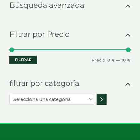
Búsqueda avanzada
una
mín
máx
categoría
Filtrar por Precio
FILTRAR
Precio:
0 €
—
10 €
filtrar por categoría