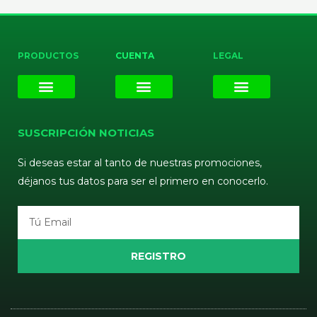
PRODUCTOS
CUENTA
LEGAL
E-liquids
Pods Desechables
Mi cuenta
Aviso Legal
Política de Privacidad
Política de Cookies
Terminos y Condiciones
SUSCRIPCIÓN NOTICIAS
Si deseas estar al tanto de nuestras promociones,
déjanos tus datos para ser el primero en conocerlo.
Email
REGISTRO