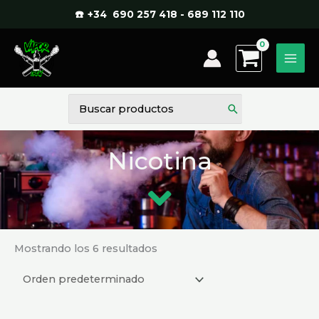
Ir
☎️ +34 690 257 418 - 689 112 110
al
contenido
Buscar
por:
Nicotina
Mostrando los 6 resultados