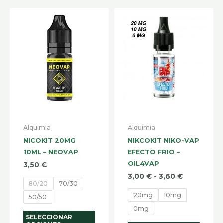
Rango
Este
Este
de
producto
produ
precios:
desde
tiene
tiene
3,00 €
múltiples
hasta
múltip
3,60 €
variantes.
varian
Las
Las
opciones
opcio
se
se
pueden
pued
Alquimia
Alquimia
elegir
elegir
NICOKIT 20MG
NIKCOKIT NIKO-VAP
en
en
10ML – NEOVAP
EFECTO FRIO –
la
la
OIL4VAP
3,50
€
página
págin
3,00
€
-
3,60
€
80/20
70/30
de
de
20mg
10mg
50/50
producto
produ
0mg
SELECCIONAR