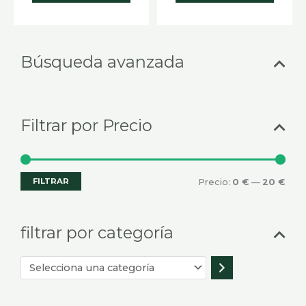
Selecciona
Prec
Prec
Búsqueda avanzada
una
mín
máx
categoría
Filtrar por Precio
FILTRAR
Precio:
0 €
—
20 €
filtrar por categoría