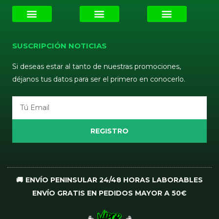
E-liquids
Pods Desechables
Mi cuenta
Aviso Legal
Política de Privacidad
Política de Cookies
Terminos y Condiciones
SUSCRIPCIÓN NOTICIAS
Si deseas estar al tanto de nuestras promociones,
déjanos tus datos para ser el primero en conocerlo.
Email
REGISTRO
🚚 ENVÍO PENINSULAR 24/48 HORAS LABORABLES
ENVÍO GRATIS EN PEDIDOS MAYOR A 50€