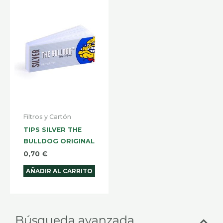
Filtros y Cartón
TIPS SILVER THE
BULLDOG ORIGINAL
0,70
€
AÑADIR AL CARRITO
Selecciona
Prec
Prec
Búsqueda avanzada
una
mín
máx