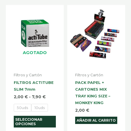
Rango
Este
de
producto
precios:
desde
tiene
2,00 €
hasta
múltiples
7,90 €
variantes.
Las
AGOTADO
opciones
se
pueden
Filtros y Cartón
Filtros y Cartón
elegir
FILTROS ACTITUBE
PACK PAPEL +
en
SLIM 7mm
CARTONES MIX
la
TRAY KING SIZE –
2,00
€
-
7,90
€
MONKEY KING
página
50uds
10uds
2,00
€
de
producto
SELECCIONAR
AÑADIR AL CARRITO
OPCIONES