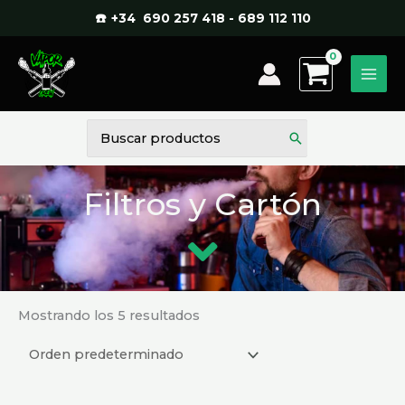
Ir
☎️ +34 690 257 418 - 689 112 110
al
contenido
Buscar
por:
Filtros y Cartón
Mostrando los 5 resultados