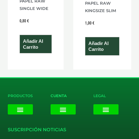
PAPEL RAW
PAPEL RAW
SINGLE WIDE
KINGSIZE SLIM
0,80
€
1,00
€
Añadir Al
Añadir Al
Carrito
Carrito
PRODUCTOS
CUENTA
LEGAL
E-liquids
Pods Desechables
Mi cuenta
Aviso Legal
Política de Privacidad
Política de Cookies
Terminos y Condiciones
SUSCRIPCIÓN NOTICIAS