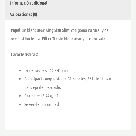
Información adicional
-
MONKEY
Valoraciones (0)
KING
cantidad
Papel
sin blanquear
King Size Slim
, con goma natural y de
combustión lenta.
Filter Tip
sin blanquear y pre-cortado.
Características:
Dimensiones: 110 × 44 mm
Combipack compuesto de 32 papeles, 32 filter tips y
bandeja de mezclado.
Gramaje: 13-44 g/m2
Se vende por unidad