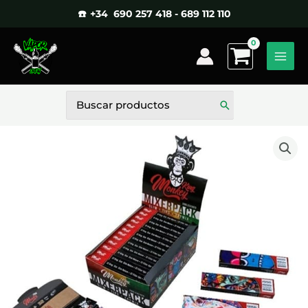
Ir
☎️ +34 690 257 418 - 689 112 110
al
contenido
Buscar
por: