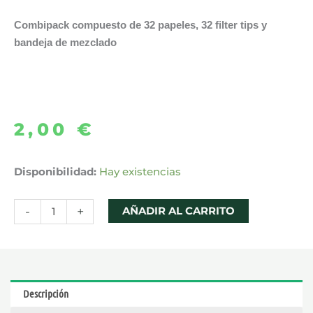
Combipack compuesto de 32 papeles, 32 filter tips y
bandeja de mezclado
2,00
€
PACK
Disponibilidad:
Hay existencias
PAPEL
+
-
+
AÑADIR AL CARRITO
CARTONES
MIX
TRAY
KING
Descripción
SIZE