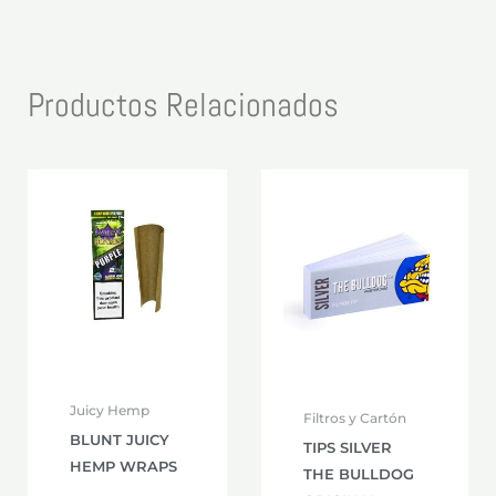
Productos Relacionados
Este
producto
tiene
múltiples
variantes.
Las
opciones
se
Juicy Hemp
Filtros y Cartón
pueden
BLUNT JUICY
TIPS SILVER
elegir
HEMP WRAPS
THE BULLDOG
en