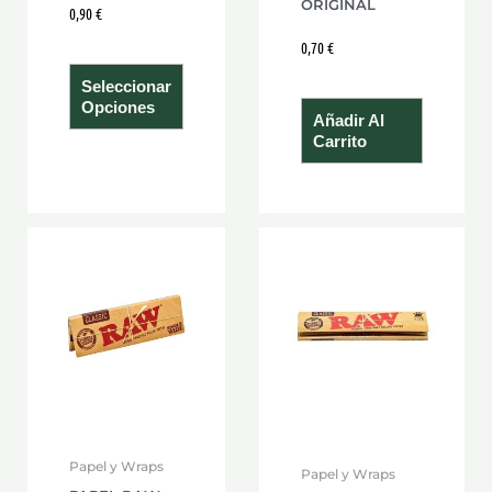
ORIGINAL
0,90
€
la
página
0,70
€
de
Seleccionar
producto
Opciones
Añadir Al
Carrito
Papel y Wraps
Papel y Wraps