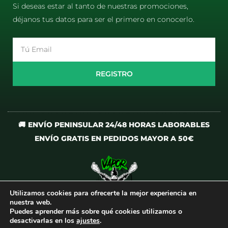
Si deseas estar al tanto de nuestras promociones,
déjanos tus datos para ser el primero en conocerlo.
Email
REGISTRO
🚚 ENVÍO PENINSULAR 24/48 HORAS LABORABLES
ENVÍO GRATIS EN PEDIDOS MAYOR A 50€
Utilizamos cookies para ofrecerte la mejor experiencia en
I
T
nuestra web.
n
i
Puedes aprender más sobre qué cookies utilizamos o
desactivarlas en los
ajustes
.
s
k