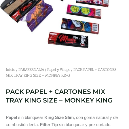
Inicio
/
PARAFERNALIA
/
Papel y Wraps
/ PACK PAPEL + CARTONES
MIX TRAY KING SIZE – MONKEY KING
PACK PAPEL + CARTONES MIX
TRAY KING SIZE – MONKEY KING
Papel
sin blanquear
King Size Slim
, con goma natural y de
combustión lenta.
Filter Tip
sin blanquear y pre-cortado.