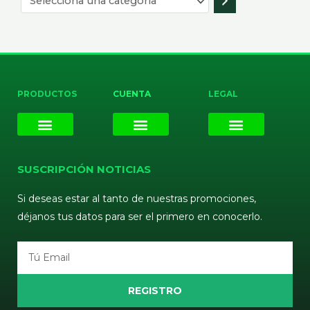
PRODUCTOS
CUENTA
LEGAL
E-liquids
Pods Desechables
Mi cuenta
Aviso Legal
Política de Privacidad
Política de Cookies
Terminos y Condiciones
SUSCRIPCIÓN NOTICIAS
Si deseas estar al tanto de nuestras promociones,
déjanos tus datos para ser el primero en conocerlo.
Email
REGISTRO