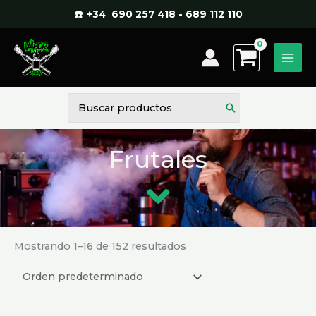
Ir
☎️ +34 690 257 418 - 689 112 110
al
contenido
Buscar
por:
Frutales
Mostrando 1–16 de 152 resultados