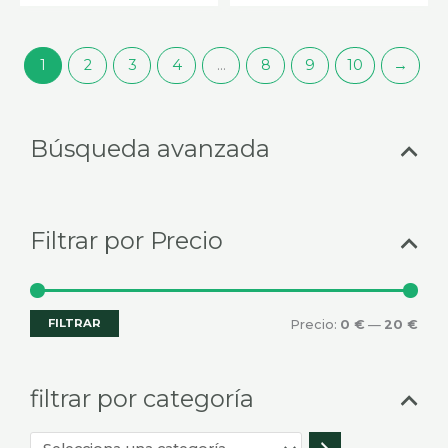
1
2
3
4
…
8
9
10
→
Selecciona
Prec
Prec
Búsqueda avanzada
una
mín
máx
categoría
Filtrar por Precio
FILTRAR
Precio:
0 €
—
20 €
filtrar por categoría