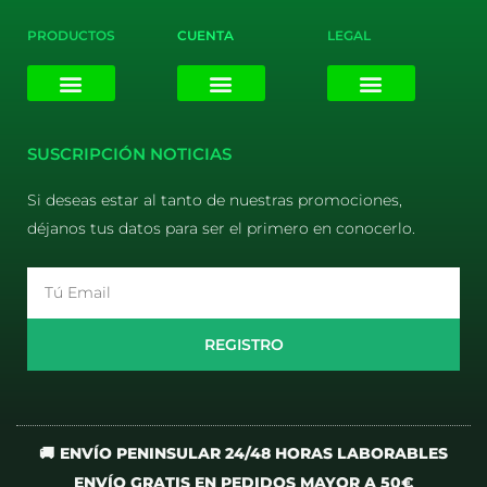
PRODUCTOS
CUENTA
LEGAL
E-liquids
Pods Desechables
Mi cuenta
Aviso Legal
Política de Privacidad
Política de Cookies
Terminos y Condiciones
SUSCRIPCIÓN NOTICIAS
Si deseas estar al tanto de nuestras promociones,
déjanos tus datos para ser el primero en conocerlo.
Email
REGISTRO
🚚 ENVÍO PENINSULAR 24/48 HORAS LABORABLES
ENVÍO GRATIS EN PEDIDOS MAYOR A 50€