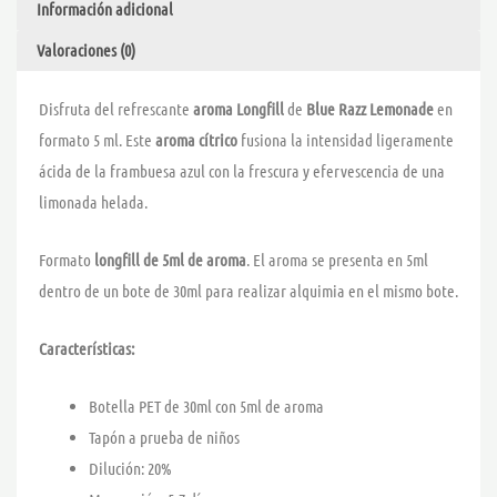
Información adicional
cantidad
Valoraciones (0)
Disfruta del refrescante
aroma Longfill
de
Blue Razz Lemonade
en
formato 5 ml. Este
aroma cítrico
fusiona la intensidad ligeramente
ácida de la frambuesa azul con la frescura y efervescencia de una
limonada helada.
Formato
longfill de 5ml de aroma
. El aroma se presenta en 5ml
dentro de un bote de 30ml para realizar alquimia en el mismo bote.
Características:
Botella PET de 30ml con 5ml de aroma
Tapón a prueba de niños
Dilución: 20%