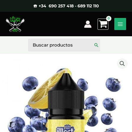
Ir
☎️ +34 690 257 418 - 689 112 110
al
contenido
Buscar
por: