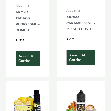
Alquimia
Alquimia
AROMA
AROMA
TABACO
CARAMEL 10ML –
RUBIO 30ML –
MIX&GO GUSTO
BOMBO
3,95
€
11,95
€
Añadir Al
Añadir Al
Carrito
Carrito