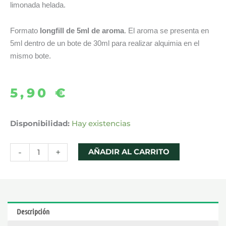
limonada helada.
Formato
longfill de 5ml de aroma
. El aroma se presenta en
5ml dentro de un bote de 30ml para realizar alquimia en el
mismo bote.
5,90
€
AROMA
Disponibilidad:
Hay existencias
BLUE
RAZZ
-
+
AÑADIR AL CARRITO
LEMONADE
5ML
MINILONGFILL
–
Descripción
ILLEST