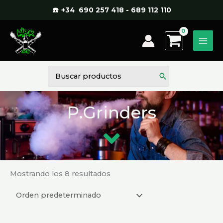
Ir
☎️ +34 690 257 418 - 689 112 110
al
contenido
Buscar
por:
P.Grinders
Mostrando los 8 resultados