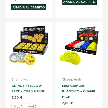
AÑADIR AL CARRITO
AÑADIR AL CARRITO
Este
Este
producto
produ
tiene
tiene
múltiples
múltip
variantes.
varian
Las
Las
opciones
opcio
se
se
pueden
pued
Champ High
Champ High
elegir
elegir
GRINDER YELLOW
MINI GRINDER
en
en
FACE – CHAMP HIGH
PLÁSTICO – CHAMP
la
la
HIGH
7,50
€
página
págin
2,50
€
Mod 1
Mod 2