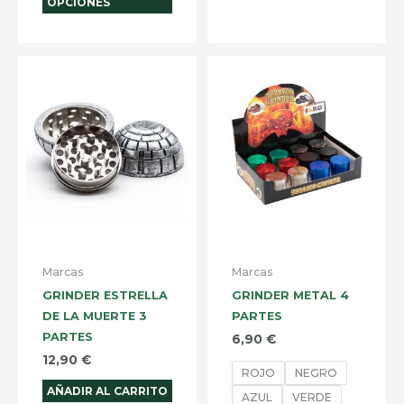
OPCIONES
Este
produ
tiene
múltip
varian
Las
opcio
se
pued
Marcas
Marcas
elegir
GRINDER ESTRELLA
GRINDER METAL 4
en
DE LA MUERTE 3
PARTES
la
PARTES
6,90
€
págin
12,90
€
ROJO
NEGRO
de
AÑADIR AL CARRITO
AZUL
VERDE