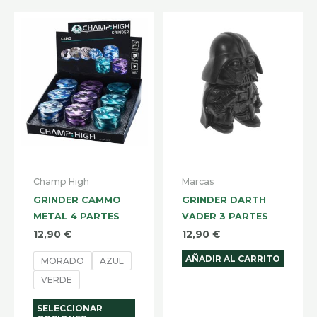
Este
producto
tiene
múltiples
variantes.
Las
opciones
se
pueden
Champ High
Marcas
elegir
GRINDER CAMMO
GRINDER DARTH
en
METAL 4 PARTES
VADER 3 PARTES
la
12,90
€
12,90
€
página
AÑADIR AL CARRITO
MORADO
AZUL
de
VERDE
producto
SELECCIONAR