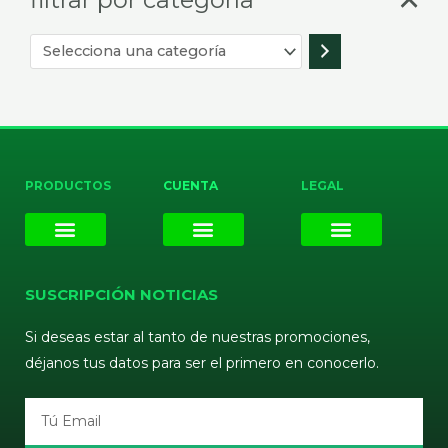
PRODUCTOS
CUENTA
LEGAL
E-liquids
Pods Desechables
Mi cuenta
Aviso Legal
Política de Privacidad
Política de Cookies
Terminos y Condiciones
SUSCRIPCIÓN NOTICIAS
Si deseas estar al tanto de nuestras promociones,
déjanos tus datos para ser el primero en conocerlo.
Email