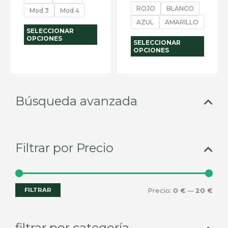
de
de
ROJO
BLANCO
Mod 3
Mod 4
producto
produ
AZUL
AMARILLO
SELECCIONAR
OPCIONES
SELECCIONAR
OPCIONES
Selecciona
Prec
Prec
Búsqueda avanzada
una
mín
máx
categoría
Filtrar por Precio
FILTRAR
Precio:
0 €
—
20 €
filtrar por categoría