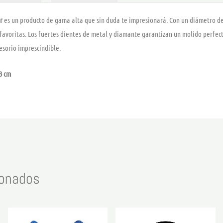
r
es un producto de gama alta que sin duda te impresionará. Con un diámetro d
 favoritas. Los fuertes dientes de metal y diamante garantizan un molido perfe
esorio imprescindible.
 3 cm
ionados
Rango
Este
de