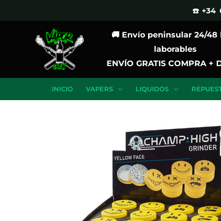
Ir
☎️ +34 
al
🚚 Envío peninsular 24/48
contenido
laborables
ENVÍO GRATIS COMPRA + 
INICIO
VAPERS
LIQUIDOS
REPUES