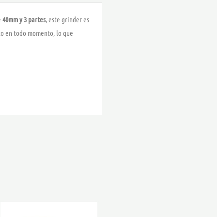
e
40mm y 3 partes
, este grinder es
cto en todo momento, lo que
Rango
Este
de