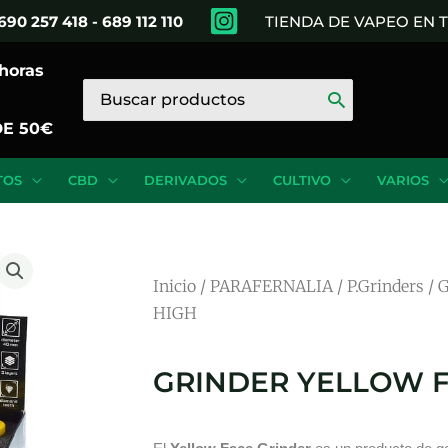
690 257 418 - 689 112 110
TIENDA DE VAPEO EN
 horas
Buscar
por:
DE 50€
TOS
CBD
DERIVADOS
CULTIVO
VARIOS
Inicio
/
PARAFERNALIA
/
P.Grinders
/ 
HIGH
GRINDER YELLOW F