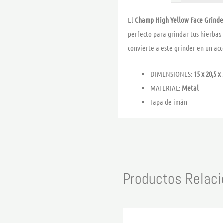
El
Champ High Yellow Face Grinde
perfecto para grindar tus hierbas
convierte a este grinder en un acc
DIMENSIONES:
15 x 20,5 x
MATERIAL:
Metal
Tapa de imán
Productos Relac