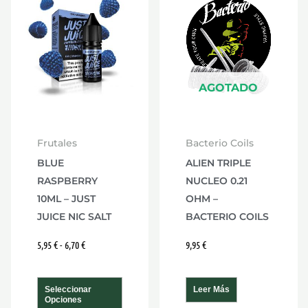
producto
precios:
desde
tiene
5,95 €
múltiples
hasta
6,70 €
variantes.
Las
AGOTADO
opciones
se
Frutales
Bacterio Coils
pueden
BLUE
ALIEN TRIPLE
elegir
RASPBERRY
NUCLEO 0.21
en
10ML – JUST
OHM –
la
JUICE NIC SALT
BACTERIO COILS
página
5,95
€
-
6,70
€
9,95
€
de
producto
Seleccionar
Leer Más
Opciones