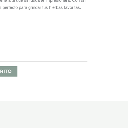
ma alta que sin duda te impresionará. Con un
s perfecto para grindar tus hierbas favoritas.
RITO