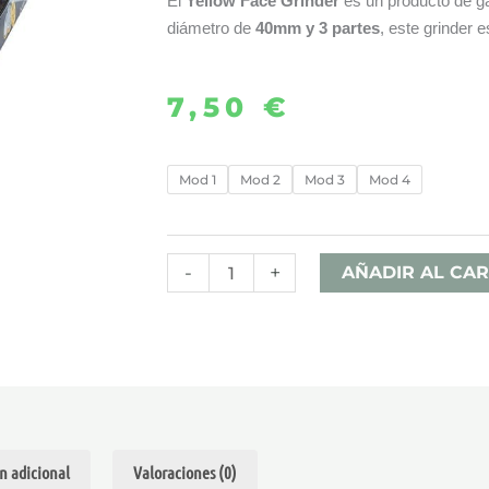
El
Yellow Face Grinder
es un producto de ga
diámetro de
40mm y 3 partes
, este grinder e
7,50
€
GRINDER
Mod 1
Mod 2
Mod 3
Mod 4
YELLOW
FACE
-
-
+
AÑADIR AL CAR
CHAMP
HIGH
cantidad
n adicional
Valoraciones (0)