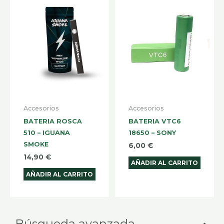
Accesorios
Accesorios
BATERIA ROSCA
BATERIA VTC6
510 – IGUANA
18650 – SONY
SMOKE
6,00
€
14,90
€
AÑADIR AL CARRITO
AÑADIR AL CARRITO
Selecciona
Prec
Prec
Búsqueda avanzada
una
mín
máx