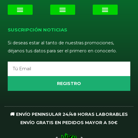
E-liquids
Pods Desechables
Mi cuenta
Aviso Legal
Política de Privacidad
Política de Cookies
Terminos y Condiciones
SUSCRIPCIÓN NOTICIAS
Si deseas estar al tanto de nuestras promociones,
déjanos tus datos para ser el primero en conocerlo.
Email
REGISTRO
🚚 ENVÍO PENINSULAR 24/48 HORAS LABORABLES
ENVÍO GRATIS EN PEDIDOS MAYOR A 50€