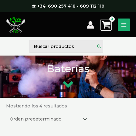
Ir
☎️ +34 690 257 418 - 689 112 110
al
contenido
Buscar
por:
Baterías
Mostrando los 4 resultados