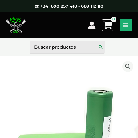
Ir
☎️ +34 690 257 418 - 689 112 110
al
contenido
Buscar
por: