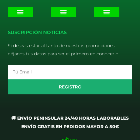
E-liquids
Pods Desechables
Mi cuenta
Aviso Legal
Política de Privacidad
Política de Cookies
Terminos y Condiciones
SUSCRIPCIÓN NOTICIAS
Si deseas estar al tanto de nuestras promociones,
déjanos tus datos para ser el primero en conocerlo.
Email
REGISTRO
🚚 ENVÍO PENINSULAR 24/48 HORAS LABORABLES
ENVÍO GRATIS EN PEDIDOS MAYOR A 50€