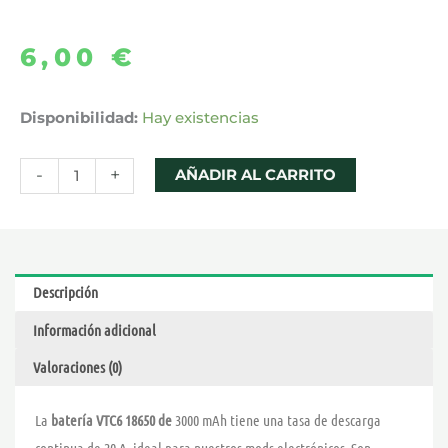
6,00
€
BATERIA
Disponibilidad:
Hay existencias
VTC6
18650
-
+
AÑADIR AL CARRITO
-
SONY
cantidad
Descripción
Información adicional
Valoraciones (0)
La
batería VTC6 18650
de
3000 mAh tiene una tasa de descarga
continua de 20 A, ideal para nuestros mods electrónicos. Son