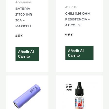
Accesorios
At Coils
BATERIA
CHILI 0.16 OHM
21700 IMR
RESISTENCIA –
30A –
AT COILS
MAXICELL
9,95
€
8,90
€
Añadir Al
Añadir Al
Carrito
Carrito
Rango
Este
de
product
precios:
desde
tiene
3,00 €
hasta
múltiple
3,60 €
variante