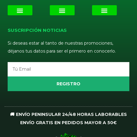
E-liquids
Pods Desechables
Mi cuenta
Aviso Legal
Política de Privacidad
Política de Cookies
Terminos y Condiciones
SUSCRIPCIÓN NOTICIAS
Si deseas estar al tanto de nuestras promociones,
déjanos tus datos para ser el primero en conocerlo.
Email
REGISTRO
🚚 ENVÍO PENINSULAR 24/48 HORAS LABORABLES
ENVÍO GRATIS EN PEDIDOS MAYOR A 50€