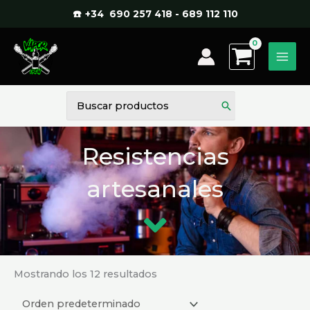
Ir
☎️ +34 690 257 418 - 689 112 110
al
contenido
Buscar
por:
Resistencias
artesanales
Mostrando los 12 resultados