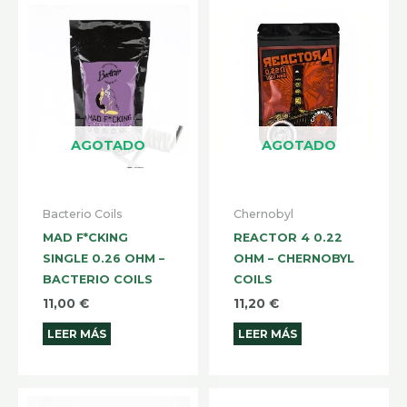
AGOTADO
AGOTADO
Bacterio Coils
Chernobyl
MAD F*CKING
REACTOR 4 0.22
SINGLE 0.26 OHM –
OHM – CHERNOBYL
BACTERIO COILS
COILS
11,00
€
11,20
€
LEER MÁS
LEER MÁS