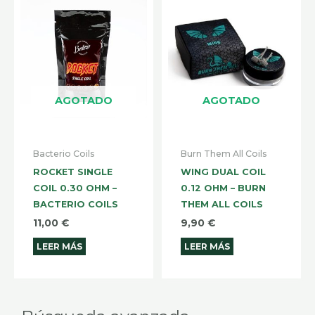
AGOTADO
AGOTADO
Bacterio Coils
Burn Them All Coils
ROCKET SINGLE
WING DUAL COIL
COIL 0.30 OHM –
0.12 OHM – BURN
BACTERIO COILS
THEM ALL COILS
11,00
€
9,90
€
LEER MÁS
LEER MÁS
Selecciona
Prec
Prec
una