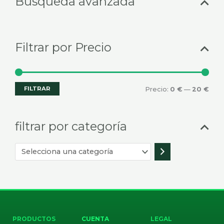
Búsqueda avanzada
mín
máx
categoría
Filtrar por Precio
FILTRAR
Precio:
0 €
—
20 €
filtrar por categoría
PRODUCTOS
CUENTA
LEGAL