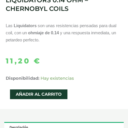
LIQUIDATORS 0.14 OHM –
CHERNOBYL COILS
Las
Liquidators
son unas resistencias pensadas para dual
coil, con un
ohmiaje de 0.14
y una respuesta inmediata, un
petardeo perfecto.
11,20
€
LIQUIDATORS
Disponibilidad:
Hay existencias
0.14
OHM
AÑADIR AL CARRITO
-
CHERNOBYL
COILS
cantidad
Descripción