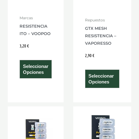
opciones
opcione
se
se
Marcas
Repuestos
pueden
pueden
RESISTENCIA
GTX MESH
elegir
elegir
ITO – VOOPOO
RESISTENCIA –
en
en
VAPORESSO
3,20
€
la
la
página
página
2,90
€
de
de
Seleccionar
producto
product
Opciones
Seleccionar
Opciones