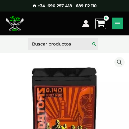
Ir
☎️ +34 690 257 418 - 689 112 110
al
contenido
Buscar
por: