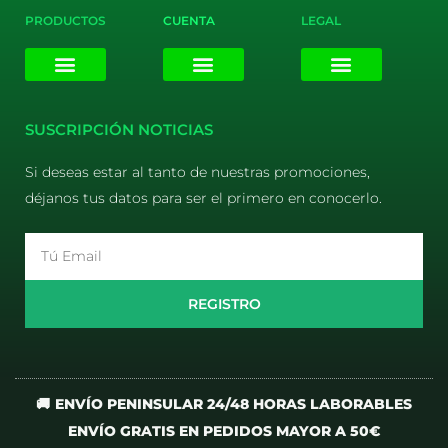
PRODUCTOS
CUENTA
LEGAL
E-liquids
Pods Desechables
Mi cuenta
Aviso Legal
Política de Privacidad
Política de Cookies
Terminos y Condiciones
SUSCRIPCIÓN NOTICIAS
Si deseas estar al tanto de nuestras promociones,
déjanos tus datos para ser el primero en conocerlo.
Email
REGISTRO
🚚 ENVÍO PENINSULAR 24/48 HORAS LABORABLES
ENVÍO GRATIS EN PEDIDOS MAYOR A 50€