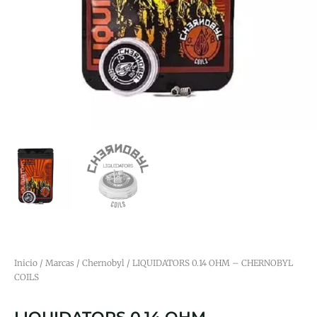
Inicio
/
Marcas
/
Chernobyl
/ LIQUIDATORS 0.14 OHM – CHERNOBYL
COILS