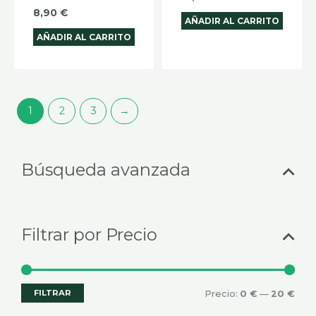
8,90
€
AÑADIR AL CARRITO
AÑADIR AL CARRITO
1
2
3
→
Selecciona
Prec
Prec
Búsqueda avanzada
una
mín
máx
categoría
Filtrar por Precio
FILTRAR
Precio:
0 €
—
20 €