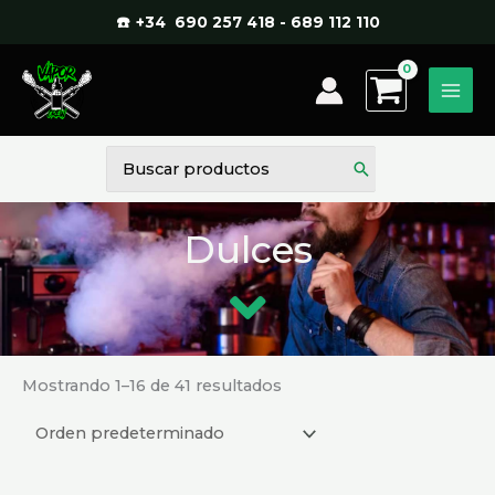
Ir
☎️ +34 690 257 418 - 689 112 110
al
contenido
Buscar
por:
Dulces
Mostrando 1–16 de 41 resultados