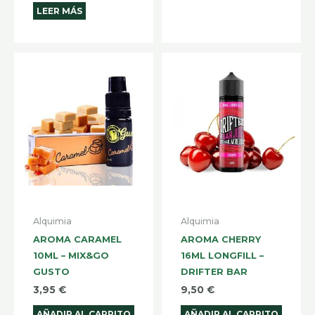
LEER MÁS
Alquimia
Alquimia
AROMA CARAMEL
AROMA CHERRY
10ML – MIX&GO
16ML LONGFILL –
GUSTO
DRIFTER BAR
3,95
€
9,50
€
AÑADIR AL CARRITO
AÑADIR AL CARRITO