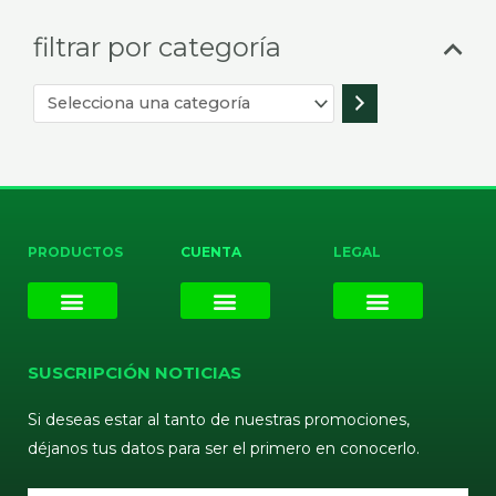
filtrar por categoría
PRODUCTOS
CUENTA
LEGAL
E-liquids
Pods Desechables
Mi cuenta
Aviso Legal
Política de Privacidad
Política de Cookies
Terminos y Condiciones
SUSCRIPCIÓN NOTICIAS
Si deseas estar al tanto de nuestras promociones,
déjanos tus datos para ser el primero en conocerlo.