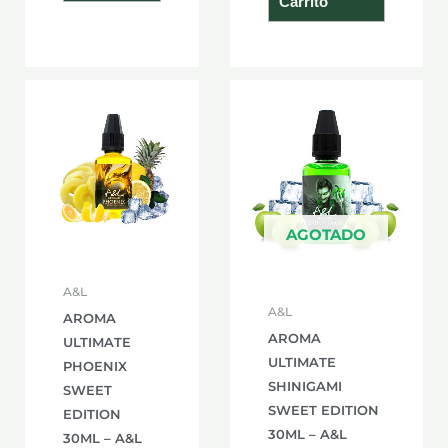
Carrito
AGOTADO
A&L
A&L
AROMA
AROMA
ULTIMATE
ULTIMATE
PHOENIX
SHINIGAMI
SWEET
SWEET EDITION
EDITION
30ML – A&L
30ML – A&L