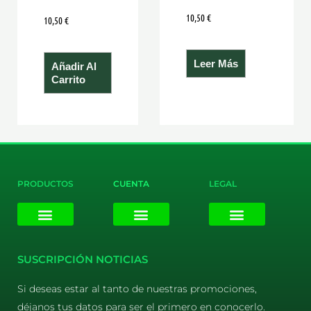
10,50
€
10,50
€
Leer Más
Añadir Al
Carrito
PRODUCTOS
CUENTA
LEGAL
E-liquids
Pods Desechables
Mi cuenta
Aviso Legal
Política de Privacidad
Política de Cookies
Terminos y Condiciones
SUSCRIPCIÓN NOTICIAS
Si deseas estar al tanto de nuestras promociones,
déjanos tus datos para ser el primero en conocerlo.