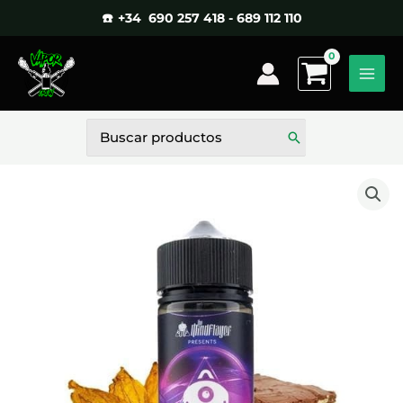
Ir
☎️ +34 690 257 418 - 689 112 110
al
contenido
Buscar
por: