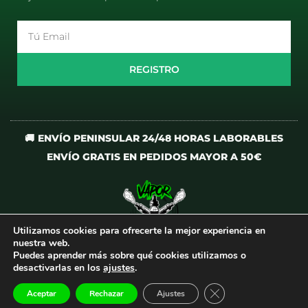
Email
REGISTRO
🚚 ENVÍO PENINSULAR 24/48 HORAS LABORABLES
ENVÍO GRATIS EN PEDIDOS MAYOR A 50€
Utilizamos cookies para ofrecerte la mejor experiencia en
I
T
nuestra web.
n
i
Puedes aprender más sobre qué cookies utilizamos o
desactivarlas en los
ajustes
.
s
k
t
t
CERRAR EL BANNER
Aceptar
Rechazar
Ajustes
Todos los derechos reservados
©
VaporCrew
a
o