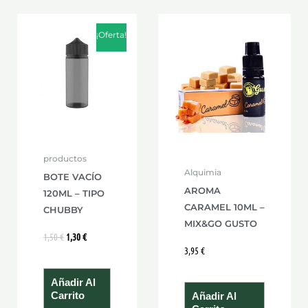
El
El
precio
precio
¡Oferta!
original
actual
era:
es:
1,50 €.
1,30 €.
productos
Alquimia
BOTE VACÍO
AROMA
120ML – TIPO
CARAMEL 10ML –
CHUBBY
MIX&GO GUSTO
1,50
€
1,30
€
3,95
€
Añadir Al
Carrito
Añadir Al