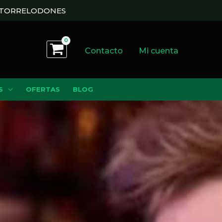
N TORRELODONES
Contacto
Mi cuenta
S
OFERTAS
BLOG