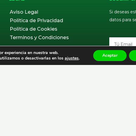
Aviso Legal
Si deseas es
datos para s
Política de Privacidad
Política de Cookies
Terminos y Condiciones
Email
or experiencia en nuestra web.
Aceptar
tilizamos o desactivarlas en los
ajustes
.
🚚 ENVÍO PENINSULAR 24/48 HORAS LABORABLE
ENVÍO GRATIS EN PEDIDOS MAYOR A 50€