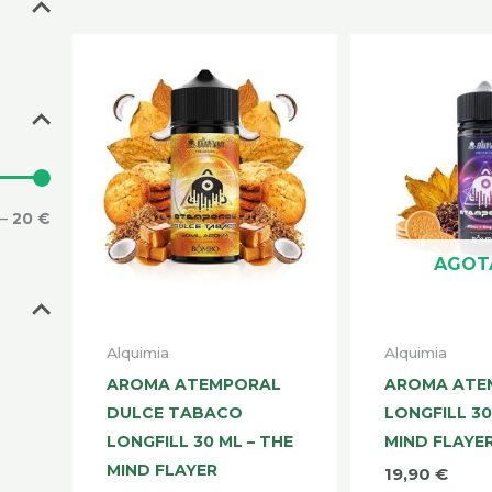
mínimo
máximo
—
20 €
AGOT
Alquimia
Alquimia
AROMA ATEMPORAL
AROMA ATE
DULCE TABACO
LONGFILL 30
LONGFILL 30 ML – THE
MIND FLAYE
MIND FLAYER
19,90
€