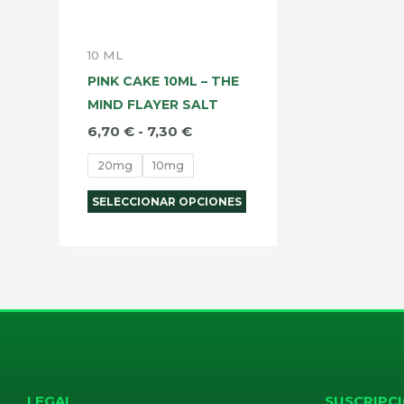
pueden
elegir
10 ML
en
PINK CAKE 10ML – THE
la
MIND FLAYER SALT
página
6,70
€
-
7,30
€
de
20mg
10mg
producto
SELECCIONAR OPCIONES
LEGAL
SUSCRIPCI