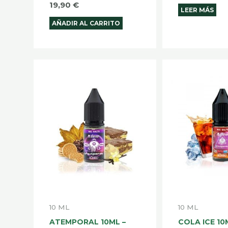
19,90
€
LEER MÁS
AÑADIR AL CARRITO
Rango
Este
de
producto
precios:
desde
tiene
6,70 €
múltiples
hasta
7,30 €
variantes.
Las
opciones
se
pueden
elegir
10 ML
10 ML
en
ATEMPORAL 10ML –
COLA ICE 10