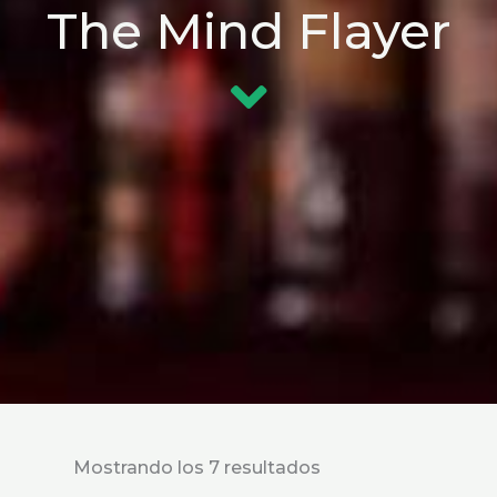
The Mind Flayer
Precio
Precio
Mostrando los 7 resultados