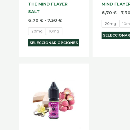
la
THE MIND FLAYER
MIND FLAYE
página
SALT
6,70
€
-
7,3
de
6,70
€
-
7,30
€
20mg
10
producto
20mg
10mg
SELECCIONAR
SELECCIONAR OPCIONES
Rango
Este
de
producto
precios:
desde
tiene
6,70 €
múltiples
hasta
7,30 €
variantes.
Las
opciones
se