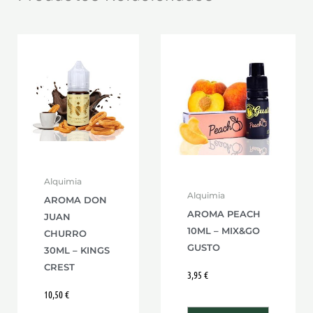
Alquimia
Alquimia
AROMA DON
AROMA PEACH
JUAN
10ML – MIX&GO
CHURRO
GUSTO
30ML – KINGS
CREST
3,95
€
10,50
€