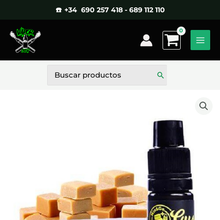
Ir
☎️ +34 690 257 418 - 689 112 110
al
contenido
Buscar
por: