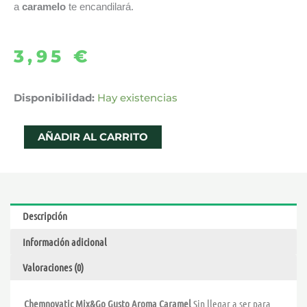
a
caramelo
te encandilará.
3,95
€
AROMA
Disponibilidad:
Hay existencias
CARAMEL
10ML
AÑADIR AL CARRITO
–
MIX&GO
GUSTO
cantidad
Descripción
Información adicional
Valoraciones (0)
Chemnovatic Mix&Go Gusto Aroma Caramel
Sin llegar a ser para