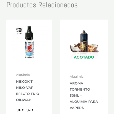
Productos Relacionados
Rango
Este
de
producto
precios:
desde
tiene
3,00 €
hasta
múltiples
3,60 €
variantes.
Las
AGOTADO
opciones
se
Alquimia
Alquimia
pueden
NIKCOKIT
AROMA
elegir
NIKO-VAP
TORMENTO
en
EFECTO FRIO –
30ML –
la
OIL4VAP
ALQUIMIA PARA
página
VAPERS
3,00
€
-
3,60
€
de