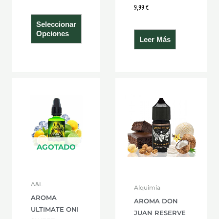
9,99
€
producto
Seleccionar
Opciones
Leer Más
AGOTADO
A&L
Alquimia
AROMA
AROMA DON
ULTIMATE ONI
JUAN RESERVE