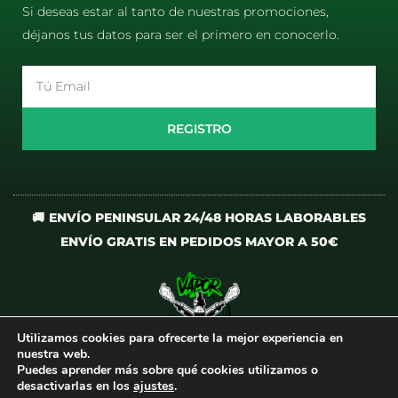
Si deseas estar al tanto de nuestras promociones,
déjanos tus datos para ser el primero en conocerlo.
Email
REGISTRO
🚚 ENVÍO PENINSULAR 24/48 HORAS LABORABLES
ENVÍO GRATIS EN PEDIDOS MAYOR A 50€
Utilizamos cookies para ofrecerte la mejor experiencia en
I
T
nuestra web.
n
i
Puedes aprender más sobre qué cookies utilizamos o
desactivarlas en los
ajustes
.
s
k