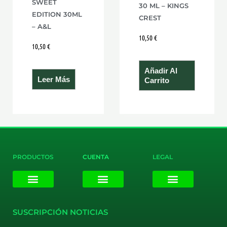
SWEET
30 ML – KINGS
EDITION 30ML
CREST
– A&L
10,50
€
10,50
€
Añadir Al
Leer Más
Carrito
PRODUCTOS
CUENTA
LEGAL
E-liquids
Pods Desechables
Mi cuenta
Aviso Legal
Política de Privacidad
Política de Cookies
Terminos y Condiciones
SUSCRIPCIÓN NOTICIAS