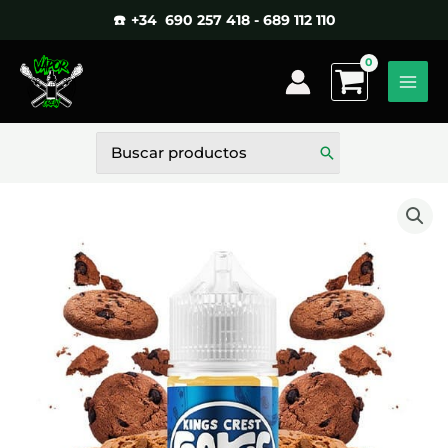
Ir
☎️ +34 690 257 418 - 689 112 110
al
contenido
Buscar
por: