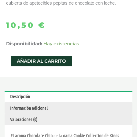
cubierta de apetecibles pepitas de chocolate con leche.
10,50
€
AROMA
Disponibilidad:
Hay existencias
CHOCOLATE
CHIP
AÑADIR AL CARRITO
30ML
–
KINGS
CREST
Descripción
COOKIE
Información adicional
COLLECTION
cantidad
Valoraciones (0)
El
aroma Chocolate Chip
de la
gama Cookie Collection de Kings