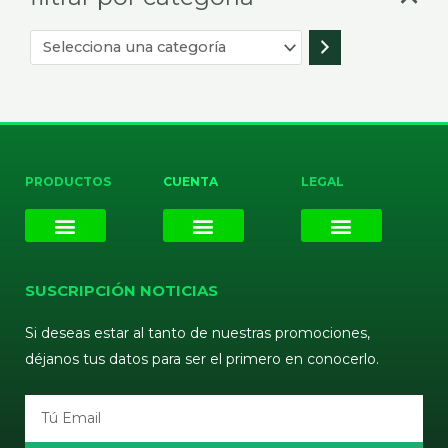
PRODUCTOS
CUENTA
LEGAL
E-liquids
Pods Desechables
Mi cuenta
Aviso Legal
Política de Privacidad
Política de Cookies
Terminos y Condiciones
SUSCRIPCIÓN NOTICIAS
Si deseas estar al tanto de nuestras promociones,
déjanos tus datos para ser el primero en conocerlo.
Email