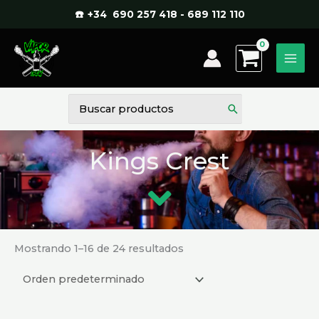
Ir
☎️ +34 690 257 418 - 689 112 110
al
contenido
Buscar
por:
Kings Crest
Mostrando 1–16 de 24 resultados