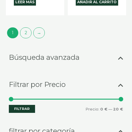
LEER MÁS
AÑADIR AL CARRITO
1
2
→
Selecciona
Prec
Prec
Búsqueda avanzada
una
mín
máx
categoría
Filtrar por Precio
FILTRAR
Precio:
0 €
—
20 €
filtrar por categoría