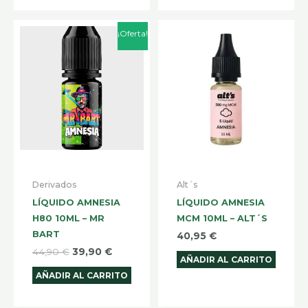
El
El
¡Oferta!
precio
precio
original
actual
era:
es:
44,90 €.
39,90 €.
Derivados
Alt´s
LÍQUIDO AMNESIA
LÍQUIDO AMNESIA
H80 10ML – MR
MCM 10ML – ALT´S
BART
40,95
€
44,90
€
39,90
€
AÑADIR AL CARRITO
AÑADIR AL CARRITO