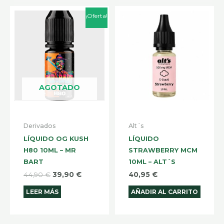
El
El
¡Oferta!
precio
precio
original
actual
era:
es:
44,90 €.
39,90 €.
AGOTADO
Derivados
Alt´s
LÍQUIDO OG KUSH
LÍQUIDO
H80 10ML – MR
STRAWBERRY MCM
BART
10ML – ALT´S
44,90
€
39,90
€
40,95
€
LEER MÁS
AÑADIR AL CARRITO