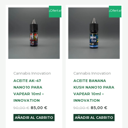
El
El
El
El
¡Oferta!
¡Oferta!
precio
precio
precio
precio
original
actual
original
actual
era:
es:
era:
es:
90,00 €.
85,00 €.
90,00 €.
85,00 €.
Cannabis Innovation
Cannabis Innovation
ACEITE AK-47
ACEITE BANANA
NANO10 PARA
KUSH NANO10 PARA
VAPEAR 10ml –
VAPEAR 10ml –
INNOVATION
INNOVATION
90,00
€
85,00
€
90,00
€
85,00
€
AÑADIR AL CARRITO
AÑADIR AL CARRITO