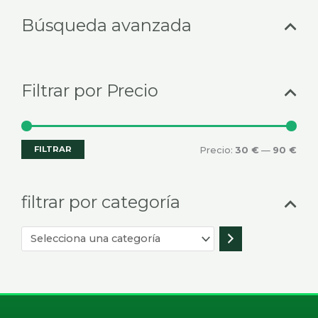
Selecciona
Prec
Prec
Búsqueda avanzada
una
mín
máx
categoría
Filtrar por Precio
FILTRAR
Precio:
30 €
—
90 €
filtrar por categoría