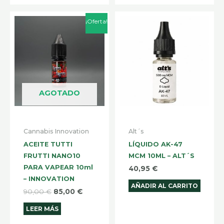
El
El
¡Oferta!
precio
precio
original
actual
era:
es:
90,00 €.
85,00 €.
AGOTADO
Cannabis Innovation
Alt´s
ACEITE TUTTI
LÍQUIDO AK-47
FRUTTI NANO10
MCM 10ML – ALT´S
PARA VAPEAR 10ml
40,95
€
– INNOVATION
AÑADIR AL CARRITO
90,00
€
85,00
€
LEER MÁS