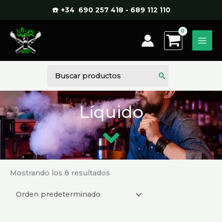
Ir
☎️ +34 690 257 418 - 689 112 110
al
contenido
Buscar
por:
Líquido
Mostrando los 8 resultados