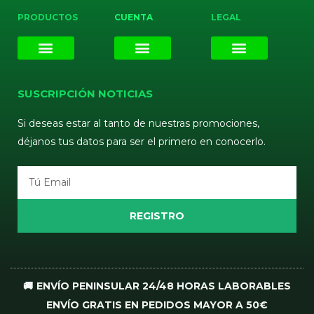
PRODUCTOS
CUENTA
LEGAL
E-liquids
Pods Desechables
Mi cuenta
Aviso Legal
Política de Privacidad
Política de Cookies
Terminos y Condiciones
SUSCRIPCIÓN NOTICIAS
Si deseas estar al tanto de nuestras promociones,
déjanos tus datos para ser el primero en conocerlo.
Email
REGISTRO
🚚 ENVÍO PENINSULAR 24/48 HORAS LABORABLES
ENVÍO GRATIS EN PEDIDOS MAYOR A 50€