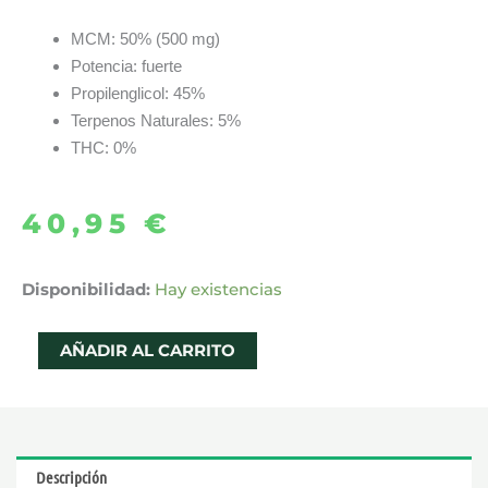
MCM: 50% (500 mg)
Potencia: fuerte
Propilenglicol: 45%
Terpenos Naturales: 5%
THC: 0%
40,95
€
LÍQUIDO
Disponibilidad:
Hay existencias
STRAWBERRY
MCM
AÑADIR AL CARRITO
10ML
-
ALT
´S
Descripción