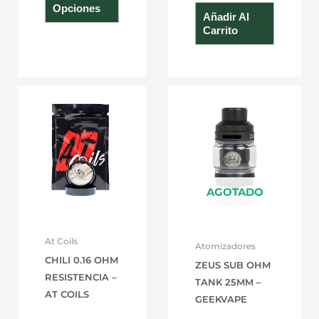
Opciones
Añadir Al
Carrito
Este
product
tiene
múltiple
variante
Las
AGOTADO
opcione
se
At Coils
Atomizadores
pueden
CHILI 0.16 OHM
ZEUS SUB OHM
elegir
RESISTENCIA –
TANK 25MM –
en
AT COILS
GEEKVAPE
la