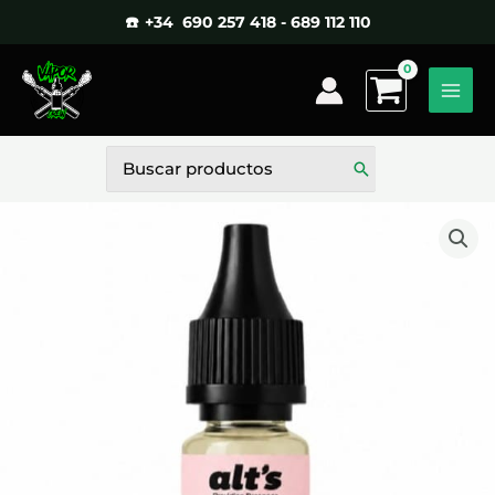
Ir
☎️ +34 690 257 418 - 689 112 110
al
contenido
Buscar
por: