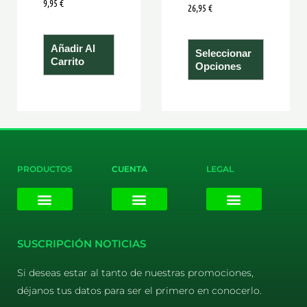
9,95
€
página
26,95
€
de
product
Añadir Al
Seleccionar
Carrito
Opciones
PRODUCTOS
CUENTA
LEGAL
E-liquids
Pods Desechables
Mi cuenta
Aviso Legal
Política de Privacidad
Política de Cookies
Terminos y Condiciones
SUSCRIPCIÓN NOTICIAS
Si deseas estar al tanto de nuestras promociones,
déjanos tus datos para ser el primero en conocerlo.