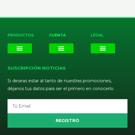
PRODUCTOS
CUENTA
LEGAL
E-liquids
Pods Desechables
Mi cuenta
Aviso Legal
Política de Privacidad
Política de Cookies
Terminos y Condiciones
SUSCRIPCIÓN NOTICIAS
Si deseas estar al tanto de nuestras promociones,
déjanos tus datos para ser el primero en conocerlo.
Email
REGISTRO