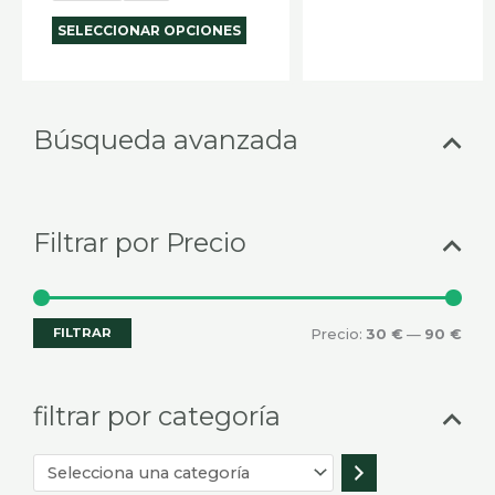
SELECCIONAR OPCIONES
Selecciona
Prec
Prec
Búsqueda avanzada
una
mín
máx
categoría
Filtrar por Precio
FILTRAR
Precio:
30 €
—
90 €
filtrar por categoría