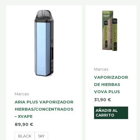
Este
producto
tiene
múltiples
variantes.
Las
opciones
se
Marcas
pueden
VAPORIZADOR
DE HIERBAS
elegir
VOVA PLUS
en
Marcas
31,90
€
la
ARIA PLUS VAPORIZADOR
HIERBAS/CONCENTRADOS
página
AÑADIR AL
CARRITO
– XVAPE
de
89,90
€
producto
BLACK
SKY