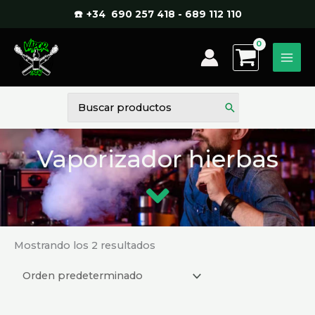
Ir
☎️ +34 690 257 418 - 689 112 110
al
contenido
Buscar
por:
Vaporizador hierbas
Mostrando los 2 resultados