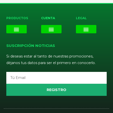
PRODUCTOS
CUENTA
LEGAL
E-liquids
Pods Desechables
Mi cuenta
Aviso Legal
Política de Privacidad
Política de Cookies
Terminos y Condiciones
SUSCRIPCIÓN NOTICIAS
Si deseas estar al tanto de nuestras promociones,
déjanos tus datos para ser el primero en conocerlo.
Email
REGISTRO