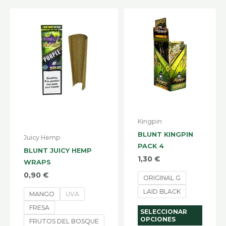
Este
Este
producto
produ
tiene
tiene
múltiples
múltip
variantes.
varian
Las
Las
opciones
opcio
se
se
Kingpin
pueden
pued
BLUNT KINGPIN
elegir
elegir
Juicy Hemp
PACK 4
en
en
BLUNT JUICY HEMP
1,30
€
WRAPS
la
la
0,90
€
página
págin
ORIGINAL G
de
de
LAID BLACK
MANGO
UVA
producto
produ
FRESA
SELECCIONAR
OPCIONES
FRUTOS DEL BOSQUE