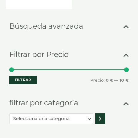
Selecciona
Prec
Prec
Búsqueda avanzada
una
mín
máx
categoría
Filtrar por Precio
FILTRAR
Precio:
0 €
—
10 €
filtrar por categoría