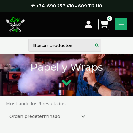
Ir
☎️ +34 690 257 418 - 689 112 110
al
contenido
Buscar
por:
Papel y Wraps
Mostrando los 9 resultados