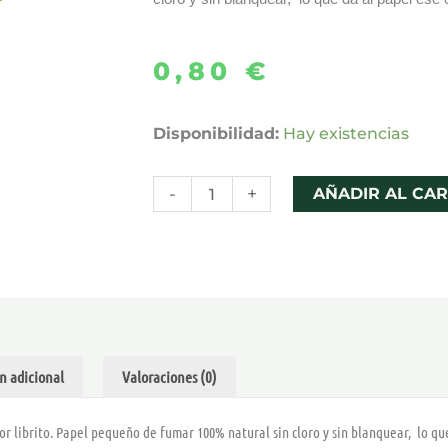
0,80
€
PAPEL
Disponibilidad:
Hay existencias
RAW
SINGLE
-
+
AÑADIR AL CAR
WIDE
cantidad
n adicional
Valoraciones (0)
or librito. Papel pequeño de fumar 100% natural sin cloro y sin blanquear, lo que