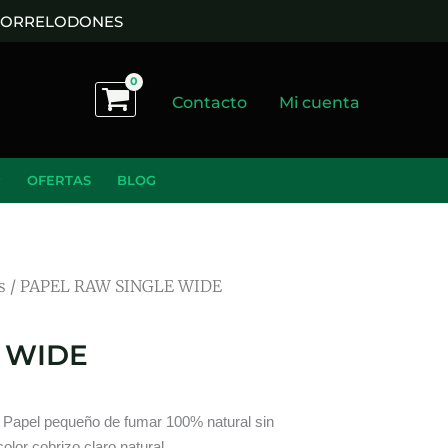
 TORRELODONES
Contacto
Mi cuenta
OFERTAS
BLOG
s
/ PAPEL RAW SINGLE WIDE
 WIDE
o. Papel pequeño de fumar 100% natural sin
olor cobrizo claro natural.