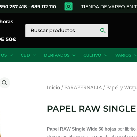
690 257 418 - 689 112 110
TIENDA DE VAPEO EN
 horas
Buscar
por:
DE 50€
TOS
CBD
DERIVADOS
CULTIVO
VARIOS
Inicio
/
PARAFERNALIA
/
Papel y Wrap
PAPEL RAW SINGLE
Papel RAW Single Wide 50 hojas
por librit
cloro y sin blanquear, lo que da al papel ese c