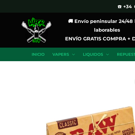
Ir
☎️ +34 
al
🚚 Envío peninsular 24/48
contenido
laborables
ENVÍO GRATIS COMPRA + 
INICIO
VAPERS
LIQUIDOS
REPUES