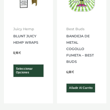
variantes.
Las
opciones
se
Juicy Hemp
Best Buds
pueden
BLUNT JUICY
BANDEJA DE
elegir
HEMP WRAPS
METAL
en
COGOLLO
la
0,90
€
FUMETA – BEST
página
BUDS
de
Seleccionar
6,00
€
Opciones
producto
Añadir Al Carrito