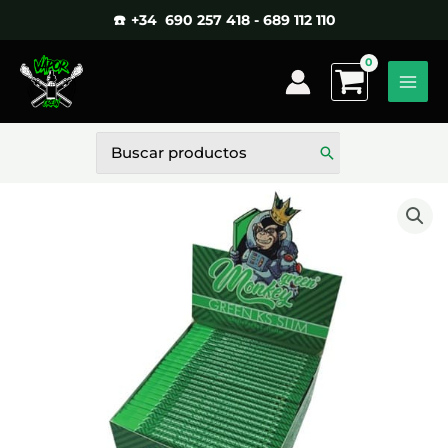
Ir
☎️ +34 690 257 418 - 689 112 110
al
contenido
Buscar
por: