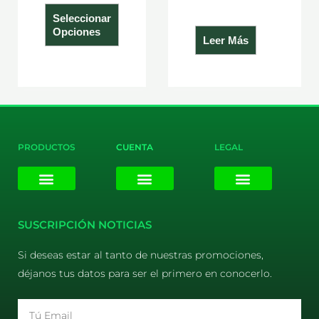
producto
Seleccionar
Opciones
Leer Más
PRODUCTOS
CUENTA
LEGAL
E-liquids
Pods Desechables
Mi cuenta
Aviso Legal
Política de Privacidad
Política de Cookies
Terminos y Condiciones
SUSCRIPCIÓN NOTICIAS
Si deseas estar al tanto de nuestras promociones,
déjanos tus datos para ser el primero en conocerlo.
Email