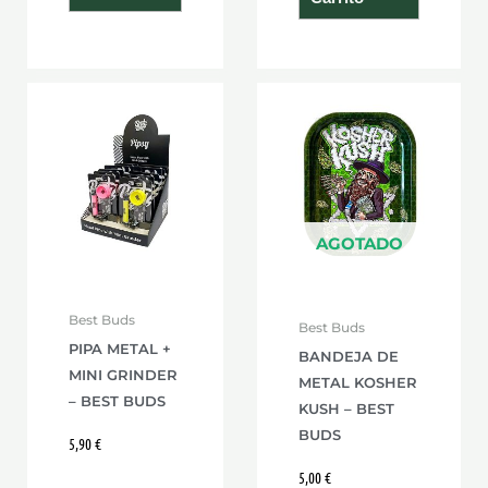
Este
producto
tiene
múltiples
variantes.
Las
AGOTADO
opciones
se
Best Buds
Best Buds
pueden
PIPA METAL +
BANDEJA DE
elegir
MINI GRINDER
METAL KOSHER
en
– BEST BUDS
KUSH – BEST
la
BUDS
5,90
€
página
5,00
€
de