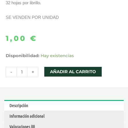
32 hojas por librillo.
SE VENDEN POR UNIDAD
1,00
€
PAPEL
Disponibilidad:
Hay existencias
MONKEY
KING
-
+
AÑADIR AL CARRITO
SIZE
SLIM
GREEN
cantidad
Descripción
Información adicional
Valoraciones (0)