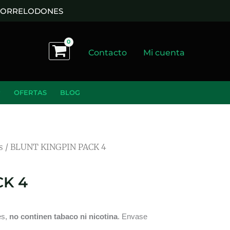
 TORRELODONES
Contacto
Mi cuenta
OFERTAS
BLOG
s
/ BLUNT KINGPIN PACK 4
CK 4
es,
no continen tabaco ni nicotina
. Envase