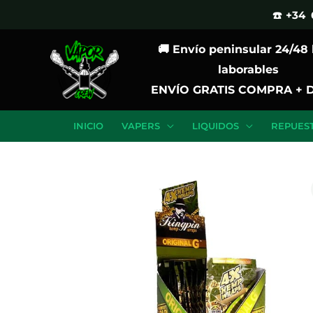
Ir
☎️ +34 
al
🚚 Envío peninsular 24/48
contenido
laborables
ENVÍO GRATIS COMPRA + 
INICIO
VAPERS
LIQUIDOS
REPUES