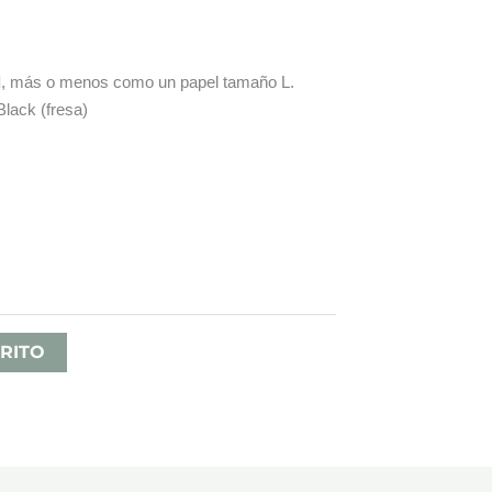
d
, más o menos como un papel tamaño L.
Black (fresa)
RITO