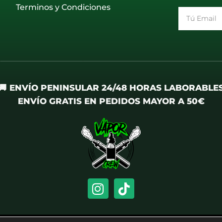
Terminos y Condiciones
Email
🚚 ENVÍO PENINSULAR 24/48 HORAS LABORABLE
ENVÍO GRATIS EN PEDIDOS MAYOR A 50€
I
T
n
i
s
k
t
t