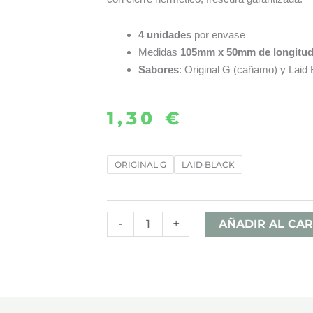
4 unidades
por envase
Medidas
105mm x 50mm de longitu
Sabores
: Original G (cañamo) y Laid 
1,30
€
BLUNT
ORIGINAL G
LAID BLACK
KINGPIN
PACK
4
-
+
AÑADIR AL CAR
cantidad