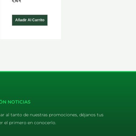
4,90
€
Añadir Al Carrito
ÓN NOTICIAS
tar al tanto de nuestras promociones, déjanos tus
er el primero en conocerlo.