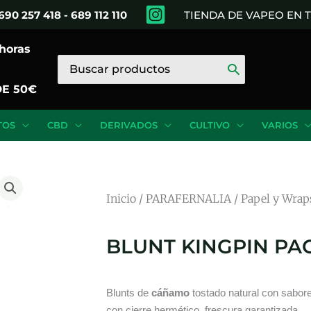
690 257 418 - 689 112 110
TIENDA DE VAPEO EN
 horas
Buscar
por:
DE 50€
TOS
CBD
DERIVADOS
CULTIVO
VARIOS
Inicio
/
PARAFERNALIA
/
Papel y Wrap
BLUNT KINGPIN PA
Blunts de
cáñamo
tostado natural con sabor
con cierre hermético, frescura garantizada.