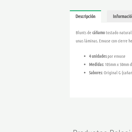
Descripción
Informació
Blunts de
cáñamo
tostado natural
unas láminas. Envase con cierre h
4 unidades
por envase
Medidas
: 105mm x 50mm d
Sabores
: Original G (caña