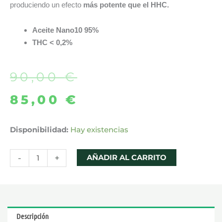
produciendo un efecto
más potente que el HHC.
Aceite Nano10 95%
THC < 0,2%
90,00
€
El
El
85,00
€
precio
precio
original
actual
ACEITE
Disponibilidad:
Hay existencias
AK-
era:
es:
47
-
+
AÑADIR AL CARRITO
90,00 €.
85,00 €.
NANO10
PARA
VAPEAR
10ml
Descripción