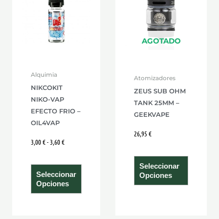
tiene
tiene
3,00 €
hasta
múltiples
múltiple
3,60 €
variantes.
variante
Las
Las
AGOTADO
opciones
opcione
se
se
Alquimia
Atomizadores
pueden
pueden
NIKCOKIT
ZEUS SUB OHM
elegir
elegir
NIKO-VAP
TANK 25MM –
en
en
EFECTO FRIO –
GEEKVAPE
la
la
OIL4VAP
página
página
26,95
€
3,00
€
-
3,60
€
de
de
producto
product
Seleccionar
Seleccionar
Opciones
Opciones