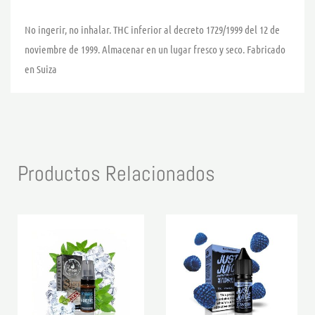
No ingerir, no inhalar. THC inferior al decreto 1729/1999 del 12 de
noviembre de 1999. Almacenar en un lugar fresco y seco. Fabricado
en Suiza
Productos Relacionados
Rango
Rango
Este
Este
de
de
producto
product
precios:
precios:
desde
desde
tiene
tiene
6,20 €
5,95 €
hasta
hasta
múltiples
múltiple
6,90 €
6,70 €
variantes.
variante