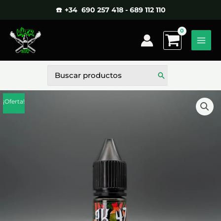
Ir
☎️ +34 690 257 418 - 689 112 110
al
contenido
Buscar
por:
¡Oferta!