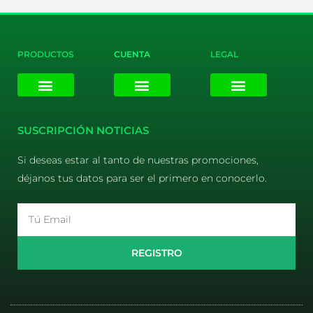
PRODUCTOS
CUENTA
LEGAL
E-liquids
Pods Desechables
Mi cuenta
Aviso Legal
Política de Privacidad
Política de Cookies
Terminos y Condiciones
SUSCRIPCIÓN NOTICIAS
Si deseas estar al tanto de nuestras promociones,
déjanos tus datos para ser el primero en conocerlo.
Email
REGISTRO