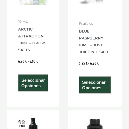
Las
Las
opciones
opcione
se
se
10 ML
Frutales
pueden
pueden
ARCTIC
BLUE
elegir
elegir
ATTRACTION
RASPBERRY
en
en
10ML – DROPS
10ML – JUST
la
la
SALTS
JUICE NIC SALT
página
página
6,20
€
-
6,90
€
5,95
€
-
6,70
€
de
de
producto
product
Seleccionar
Seleccionar
Opciones
Opciones
Rango
Este
Este
de
producto
product
precios:
desde