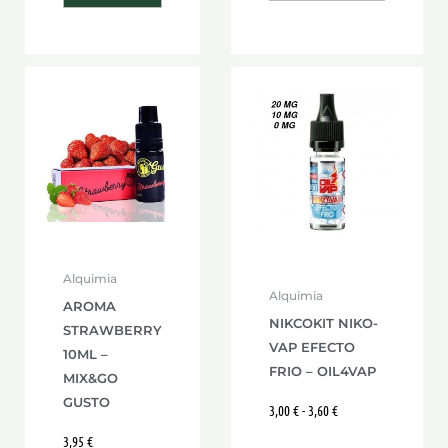
Rango
Este
de
product
precios:
desde
tiene
3,00 €
hasta
múltiple
3,60 €
variante
Las
opcione
se
Alquimia
pueden
Alquimia
AROMA
elegir
NIKCOKIT NIKO-
STRAWBERRY
VAP EFECTO
en
10ML –
FRIO – OIL4VAP
la
MIX&GO
GUSTO
página
3,00
€
-
3,60
€
de
3,95
€