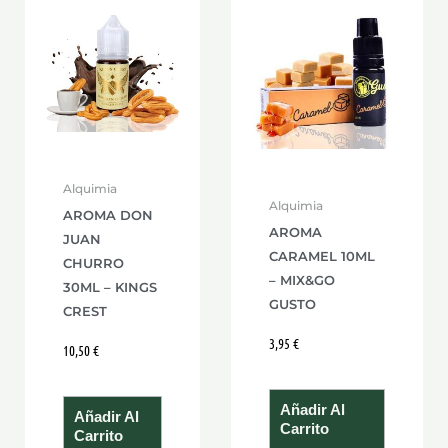
Alquimia
Alquimia
AROMA DON
AROMA
JUAN
CARAMEL 10ML
CHURRO
– MIX&GO
30ML – KINGS
GUSTO
CREST
3,95
€
10,50
€
Añadir Al
Añadir Al
Carrito
Carrito