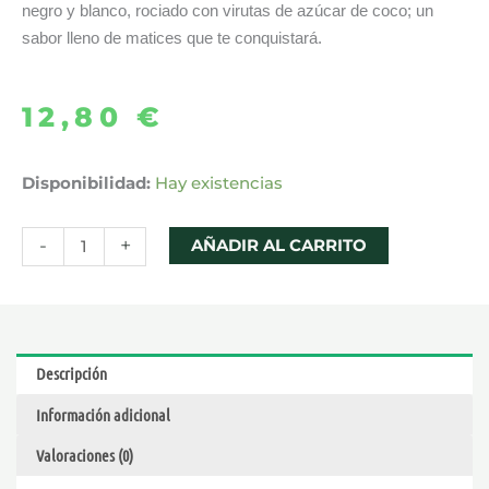
negro y blanco, rociado con virutas de azúcar de coco; un
sabor lleno de matices que te conquistará.
12,80
€
AROMA
Disponibilidad:
Hay existencias
CREMA
SANTA
-
+
AÑADIR AL CARRITO
LONGFILL
15
ML
–
Descripción
BOMBO
Información adicional
cantidad
Valoraciones (0)