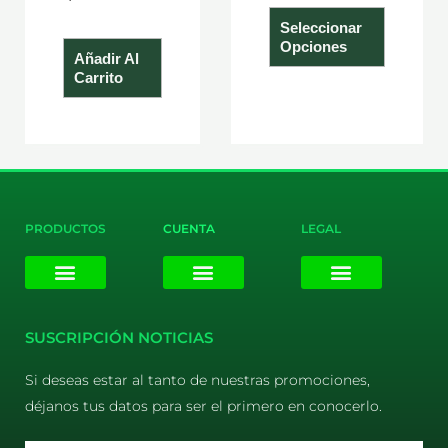
product
Seleccionar
Opciones
Añadir Al
Carrito
PRODUCTOS
CUENTA
LEGAL
E-liquids
Pods Desechables
Mi cuenta
Aviso Legal
Política de Privacidad
Política de Cookies
Terminos y Condiciones
SUSCRIPCIÓN NOTICIAS
Si deseas estar al tanto de nuestras promociones,
déjanos tus datos para ser el primero en conocerlo.