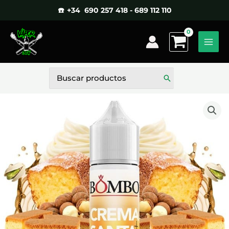
Ir
☎️ +34 690 257 418 - 689 112 110
al
contenido
Buscar
por: