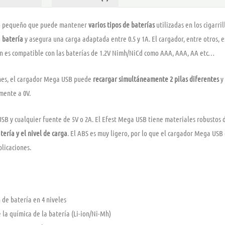
ño pequeño que puede mantener
varios tipos de baterías
utilizadas en los cigarril
 batería
y asegura una carga adaptada entre 0.5 y 1A. El cargador, entre otros, 
n es compatible con las baterías de 1.2V Nimh/NiCd como AAA, AAA, AA etc…
nes, el cargador Mega USB puede
recargar simultáneamente 2 pilas diferentes
y 
mente a 0V.
SB y cualquier fuente de 5V o 2A. El Efest Mega USB tiene materiales robustos
tería y el nivel de carga
. El ABS es muy ligero, por lo que el cargador Mega USB 
plicaciones.
 de batería en 4 niveles
a química de la batería (Li-ion/Ni-Mh)