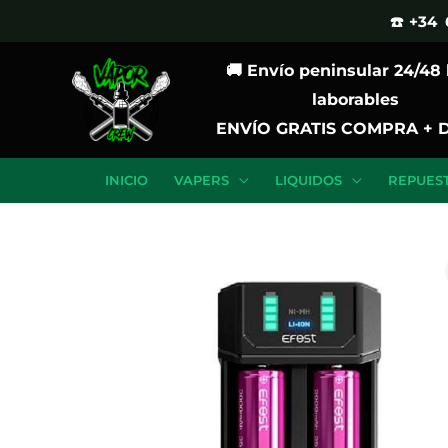
Ir
☎️ +34 
al
🚚 Envío peninsular 24/48
contenido
laborables
ENVÍO GRATIS COMPRA + 
INICIO
VAPERS
LIQUIDOS
REPUES