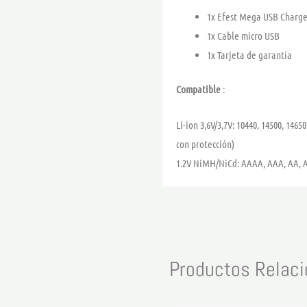
1x Efest Mega USB Charge
1x Cable micro USB
1x Tarjeta de garantía
Compatible
:
Li-ion 3,6V/3,7V: 10440, 14500, 14650
con protección)
1.2V NiMH/NiCd: AAAA, AAA, AA, A,
Productos Relac