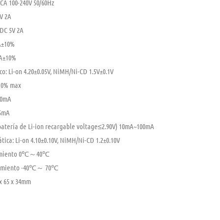
CA 100-240V 50/60Hz
V 2A
 DC 5V 2A
A±10%
mA±10%
co: Li-on 4.20±0.05V, NiMH/Ni-CD 1.5V±0.1V
＜10% max
00mA
.5mA
(batería de Li-ion recargable voltage≤2.90V) 10mA~100mA
tica: Li-on 4.10±0.10V, NiMH/Ni-CD 1.2±0.10V
namiento 0℃～40℃
namiento -40℃～ 70℃
x 65 x 34mm