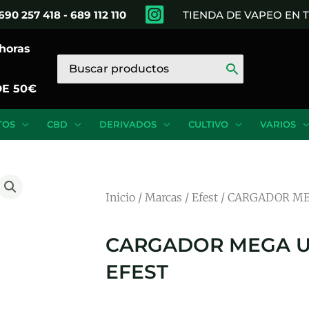
690 257 418 - 689 112 110
TIENDA DE VAPEO EN
 horas
Buscar
por:
DE 50€
TOS
CBD
DERIVADOS
CULTIVO
VARIOS
Inicio
/
Marcas
/
Efest
/ CARGADOR ME
CARGADOR MEGA U
EFEST