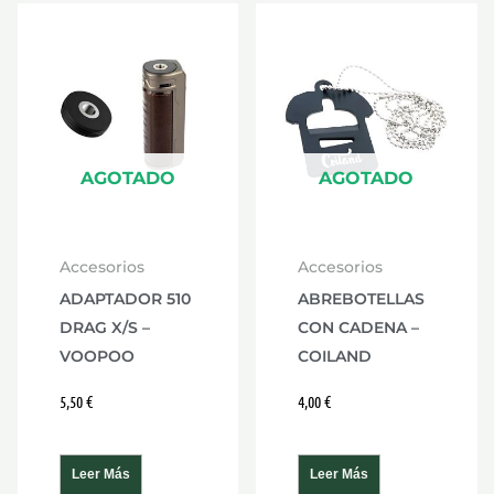
AGOTADO
AGOTADO
Accesorios
Accesorios
ADAPTADOR 510
ABREBOTELLAS
DRAG X/S –
CON CADENA –
VOOPOO
COILAND
5,50
€
4,00
€
Leer Más
Leer Más