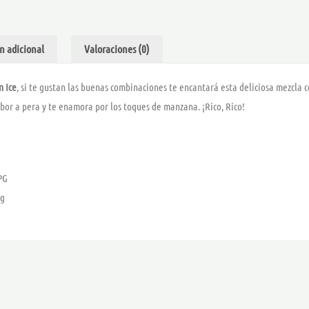
JUST
6
JUICE
NIC
n adicional
Valoraciones (0)
SALT
cantidad
n Ice
, si te gustan las buenas combinaciones te encantará esta deliciosa mezcla c
abor a pera y te enamora por los toques de manzana. ¡Rico, Rico!
PG
mg