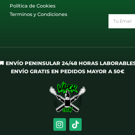
Política de Cookies
Terminos y Condiciones
Email
🚚 ENVÍO PENINSULAR 24/48 HORAS LABORABLE
ENVÍO GRATIS EN PEDIDOS MAYOR A 50€
I
T
n
i
s
k