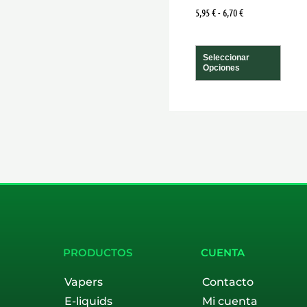
5,95
€
-
6,70
€
de
prod
Seleccionar
Opciones
PRODUCTOS
CUENTA
Vapers
Contacto
E-liquids
Mi cuenta