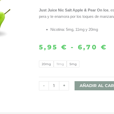
Just Juice Nic Salt Apple & Pear On Ice
, e
pera y te enamora por los toques de manzana
Nicotina: 5mg, 11mg y 20mg
5,95
€
-
6,70
€
R
d
APPLE
20mg
11mg
5mg
&
p
PEAR
d
ON
-
+
AÑADIR AL CAR
ICE
5
10ML
h
–