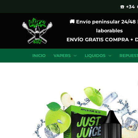
Ir
☎️ +34 
al
🚚 Envío peninsular 24/48
contenido
laborables
ENVÍO GRATIS COMPRA + 
INICIO
VAPERS
LIQUIDOS
REPUES