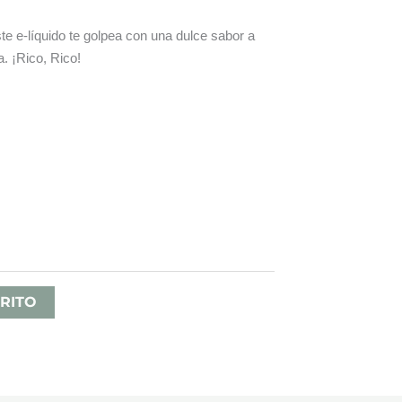
ste e-líquido te golpea con una dulce sabor a
. ¡Rico, Rico!
ango
e
recios:
esde
RITO
,95 €
asta