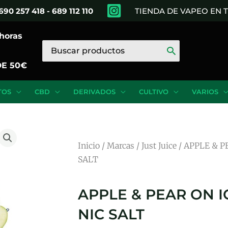
690 257 418 - 689 112 110
TIENDA DE VAPEO EN
 horas
Buscar
por:
DE 50€
TOS
CBD
DERIVADOS
CULTIVO
VARIOS
Inicio
/
Marcas
/
Just Juice
/ APPLE & P
SALT
APPLE & PEAR ON IC
NIC SALT