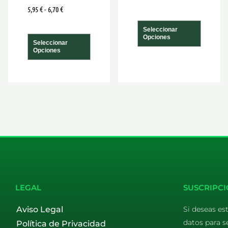
5,95
€
-
6,70
€
de
de
ucto
producto
produ
Seleccionar
Opciones
Seleccionar
Opciones
LEGAL
SUSCRIPCI
Aviso Legal
Si deseas es
datos para s
Política de Privacidad