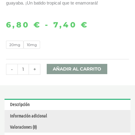
guayaba. ¡Un batido tropical que te enamorará!
6,80
€
-
7,40
€
Rango
de
PEAR
20mg
10mg
MANGO
precios:
GUAVA
desde
10ML
-
+
AÑADIR AL CARRITO
–
6,80 €
BALI
FRUITS
hasta
SALTS
Descripción
cantidad
7,40 €
Información adicional
Valoraciones (0)