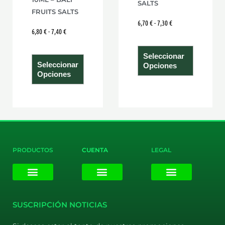
SALTS
página
página
FRUITS SALTS
6,70
€
-
7,30
€
de
de
6,80
€
-
7,40
€
producto
product
Seleccionar
Seleccionar
Opciones
Opciones
PRODUCTOS
CUENTA
LEGAL
E-liquids
Pods Desechables
Mi cuenta
Aviso Legal
Política de Privacidad
Política de Cookies
Terminos y Condiciones
SUSCRIPCIÓN NOTICIAS