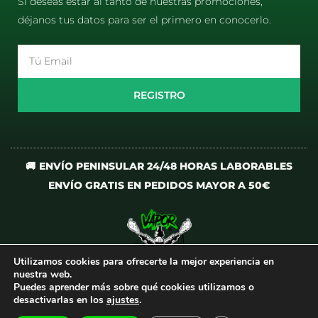
Si deseas estar al tanto de nuestras promociones,
déjanos tus datos para ser el primero en conocerlo.
Email
REGISTRO
🚚 ENVÍO PENINSULAR 24/48 HORAS LABORABLES
ENVÍO GRATIS EN PEDIDOS MAYOR A 50€
Utilizamos cookies para ofrecerte la mejor experiencia en
I
T
nuestra web.
n
i
Puedes aprender más sobre qué cookies utilizamos o
desactivarlas en los
ajustes
.
s
k
t
t