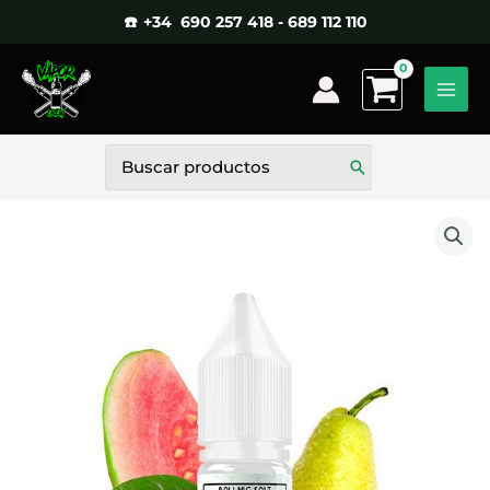
Ir
☎️ +34 690 257 418 - 689 112 110
al
contenido
Buscar
por: