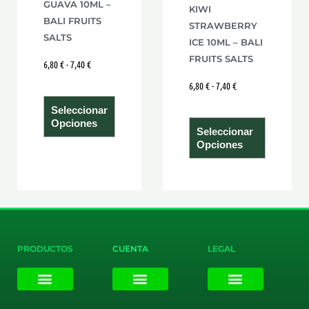
GUAVA 10ML –
KIWI
en
en
BALI FRUITS
STRAWBERRY
la
la
SALTS
ICE 10ML – BALI
página
página
FRUITS SALTS
6,80
€
-
7,40
€
de
de
6,80
€
-
7,40
€
producto
product
Seleccionar
Opciones
Seleccionar
Opciones
PRODUCTOS
CUENTA
LEGAL
E-liquids
Pods Desechables
Mi cuenta
Aviso Legal
Política de Privacidad
Política de Cookies
Terminos y Condiciones