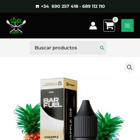
Ir
☎️ +34 690 257 418 - 689 112 110
al
contenido
Buscar
por: