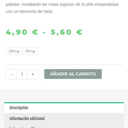
paladar, resaltando las notas jugosas de la piña emparejadas
con un elemento de hielo.
4,90
€
-
5,60
€
Rango
de
PINEAPPLE
20mg
10mg
ICE
precios:
10ML
desde
–
-
+
AÑADIR AL CARRITO
BAR
4,90 €
FUEL
SALTS
hasta
cantidad
Descripción
5,60 €
Información adicional