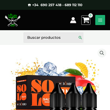
Ir
☎️ +34 690 257 418 - 689 112 110
al
contenido
Buscar
por: