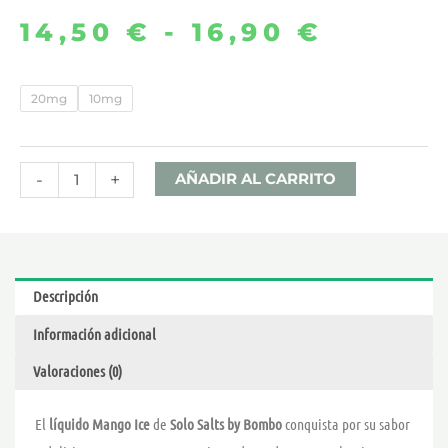
14,50
€
-
16,90
€
Rango
de
MANGO
20mg
10mg
ICE
precio
3x10ML
desde
–
-
+
AÑADIR AL CARRITO
SOLO
14,50 
SALTS
cantidad
hasta
Descripción
16,90 
Información adicional
Valoraciones (0)
El
líquido Mango Ice
de
Solo Salts by Bombo
conquista por su sabor