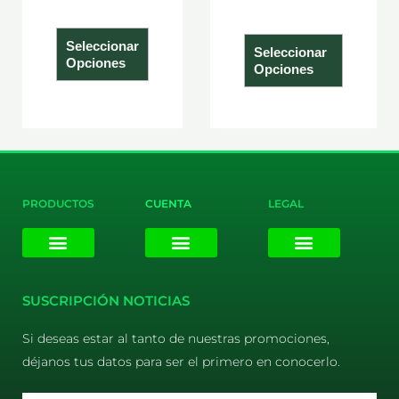
producto
product
Seleccionar
Seleccionar
Opciones
Opciones
PRODUCTOS
CUENTA
LEGAL
E-liquids
Pods Desechables
Mi cuenta
Aviso Legal
Política de Privacidad
Política de Cookies
Terminos y Condiciones
SUSCRIPCIÓN NOTICIAS
Si deseas estar al tanto de nuestras promociones,
déjanos tus datos para ser el primero en conocerlo.