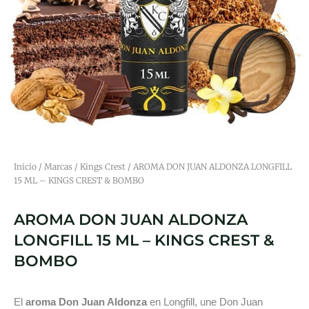
Inicio
/
Marcas
/
Kings Crest
/ AROMA DON JUAN ALDONZA LONGFILL
15 ML – KINGS CREST & BOMBO
AROMA DON JUAN ALDONZA
LONGFILL 15 ML – KINGS CREST &
BOMBO
El
aroma Don Juan Aldonza
en Longfill, une Don Juan