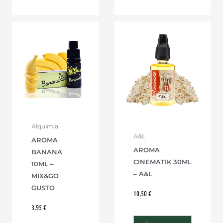
Alquimia
A&L
AROMA
AROMA
BANANA
CINEMATIK 30ML
10ML –
– A&L
MIX&GO
GUSTO
10,50
€
3,95
€