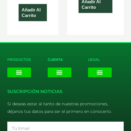
Añadir Al
Carrito
Añadir Al
Carrito
PRODUCTOS
CUENTA
LEGAL
E-liquids
Pods Desechables
Mi cuenta
Aviso Legal
Política de Privacidad
Política de Cookies
Terminos y Condiciones
SUSCRIPCIÓN NOTICIAS
Si deseas estar al tanto de nuestras promociones,
déjanos tus datos para ser el primero en conocerlo.
Email