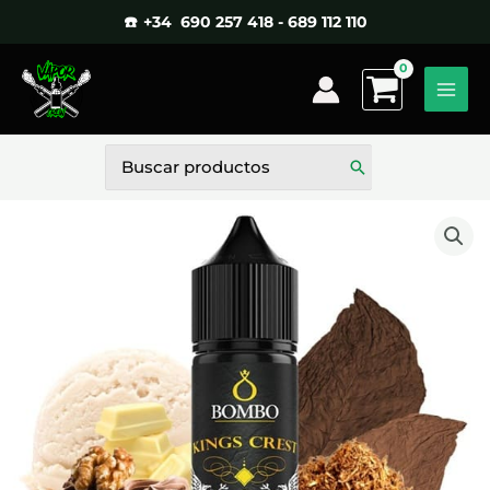
Ir
☎️ +34 690 257 418 - 689 112 110
al
contenido
Buscar
por: