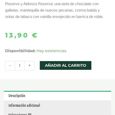
Reserve y Aldonza Reserva: una tarta de chocolate con
galletas, mantequilla de nueces pecanas, crema batida y
notas de tabaco con vainilla envejecido en barrica de roble.
13,90
€
AROMA
Disponibilidad:
Hay existencias
DON
JUAN
-
+
AÑADIR AL CARRITO
ALDONZA
LONGFILL
15
ML
Descripción
–
Información adicional
KINGS
CREST
Valoraciones (0)