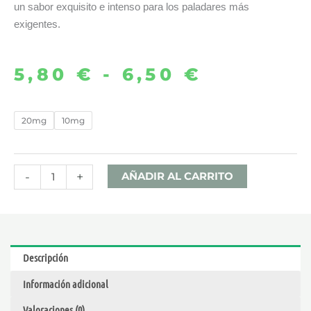
un sabor exquisito e intenso para los paladares más
exigentes.
5,80
€
-
6,50
€
Rango
de
VANILLA
20mg
10mg
CUSTARD
precios:
10ML
desde
–
-
+
AÑADIR AL CARRITO
BAR
5,80 €
JUICE
BY
hasta
BOMBO
Descripción
SALTS
6,50 €
Información adicional
cantidad
Valoraciones (0)