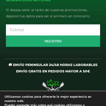
Si deseas estar al tanto de nuestras promociones,
déjanos tus datos para ser el primero en conocerlo.
Email
REGISTRO
🚚 ENVÍO PENINSULAR 24/48 HORAS LABORABLES
ENVÍO GRATIS EN PEDIDOS MAYOR A 50€
Utilizamos cookies para ofrecerte la mejor experiencia en
I
T
nuestra web.
n
i
Puedes aprender más sobre qué cookies utilizamos o