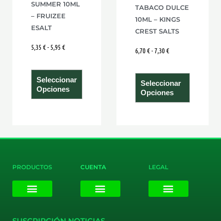
SUMMER 10ML
TABACO DULCE
en
en
– FRUIZEE
10ML – KINGS
la
la
ESALT
CREST SALTS
página
página
5,35
€
-
5,95
€
6,70
€
-
7,30
€
de
de
producto
product
Seleccionar
Seleccionar
Opciones
Opciones
PRODUCTOS
CUENTA
LEGAL
E-liquids
Pods Desechables
Mi cuenta
Aviso Legal
Política de Privacidad
Política de Cookies
Terminos y Condiciones
SUSCRIPCIÓN NOTICIAS