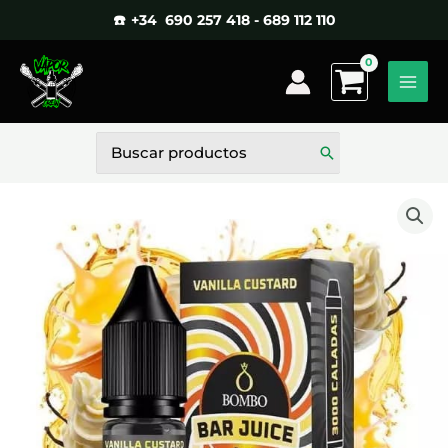
Ir
☎️ +34 690 257 418 - 689 112 110
al
contenido
Buscar
por: