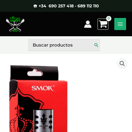
Ir
☎️ +34 690 257 418 - 689 112 110
al
contenido
Buscar
por: