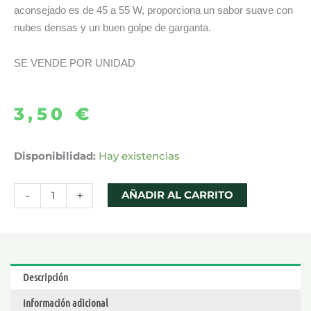
aconsejado es de 45 a 55 W, proporciona un sabor suave con
nubes densas y un buen golpe de garganta.
SE VENDE POR UNIDAD
3,50
€
V12
Disponibilidad:
Hay existencias
PRINCE
M4
-
+
AÑADIR AL CARRITO
RESISTENCIA
–
SMOK
cantidad
Descripción
Información adicional