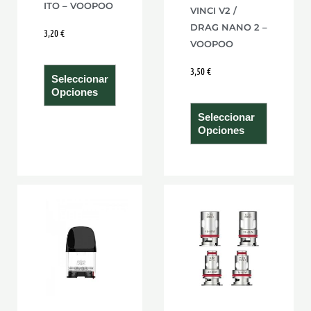
ITO – VOOPOO
VINCI V2 /
en
en
DRAG NANO 2 –
3,20
€
la
la
VOOPOO
página
página
3,50
€
de
de
Seleccionar
producto
product
Opciones
Seleccionar
Opciones
Este
product
tiene
múltiple
variante
Las
opcione