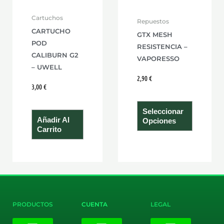
se
Cartuchos
Repuestos
pueden
CARTUCHO
GTX MESH
elegir
POD
RESISTENCIA –
en
CALIBURN G2
VAPORESSO
la
– UWELL
página
2,90
€
3,00
€
de
product
Seleccionar
Añadir Al
Opciones
Carrito
PRODUCTOS
CUENTA
LEGAL