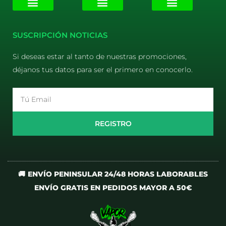
E-liquids
Pods Desechables
Mi cuenta
Aviso Legal
Política de Privacidad
Política de Cookies
Terminos y Condiciones
SUSCRIPCIÓN NOTICIAS
Si deseas estar al tanto de nuestras promociones,
déjanos tus datos para ser el primero en conocerlo.
Email
REGISTRO
🚚 ENVÍO PENINSULAR 24/48 HORAS LABORABLES
ENVÍO GRATIS EN PEDIDOS MAYOR A 50€