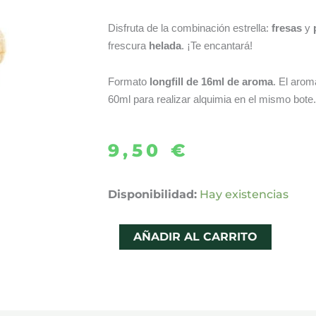
Disfruta de la combinación estrella:
fresas
y
frescura
helada
. ¡Te encantará!
Formato
longfill de 16ml de aroma
. El arom
60ml para realizar alquimia en el mismo bote.
9,50
€
AROMA
Disponibilidad:
Hay existencias
STRAWBERRY
BANANA
AÑADIR AL CARRITO
16ML
LONGFILL
–