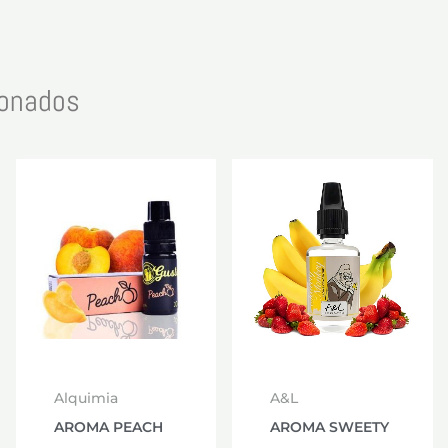
ionados
Alquimia
A&L
AROMA PEACH
AROMA SWEETY