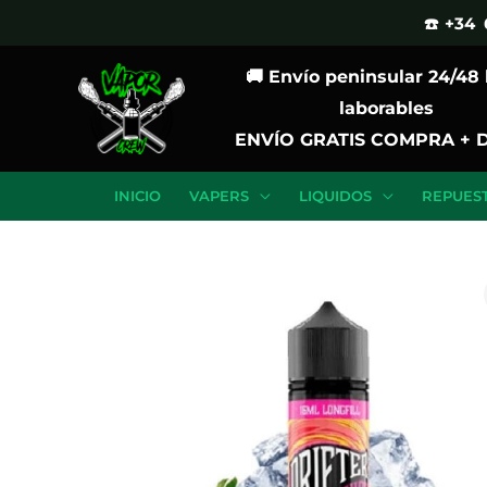
Ir
☎️ +34 
al
🚚 Envío peninsular 24/48
contenido
laborables
ENVÍO GRATIS COMPRA + 
INICIO
VAPERS
LIQUIDOS
REPUES