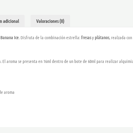
DRIFTER
BAR
cantidad
n adicional
Valoraciones (0)
 Banana Ice
.
Disfruta de la combinación estrella:
fresas
y
plátanos
, realzada con
a
. El aroma se presenta en 16ml dentro de un bote de 60ml para realizar alquimi
 de aroma