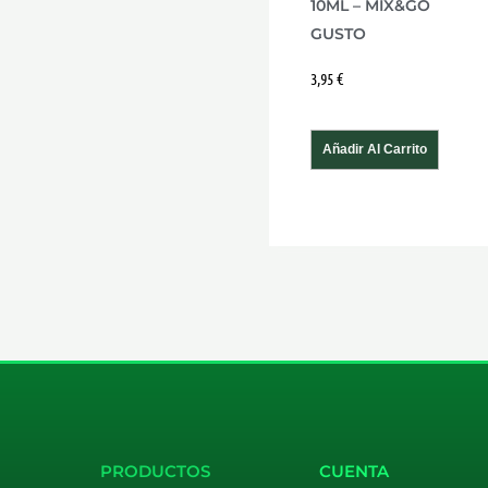
10ML – MIX&GO
GUSTO
3,95
€
Añadir Al Carrito
PRODUCTOS
CUENTA