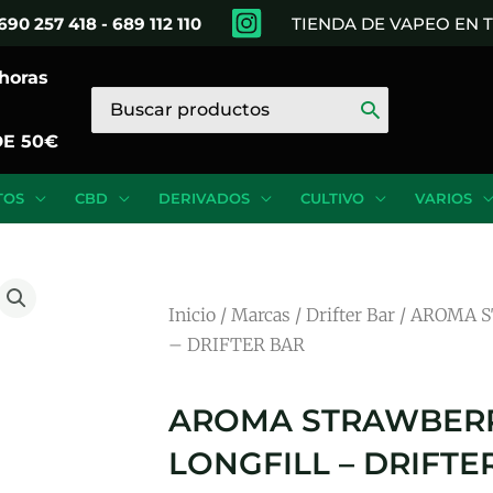
690 257 418 - 689 112 110
TIENDA DE VAPEO EN
 horas
Buscar
por:
DE 50€
TOS
CBD
DERIVADOS
CULTIVO
VARIOS
Inicio
/
Marcas
/
Drifter Bar
/ AROMA 
– DRIFTER BAR
AROMA STRAWBERR
LONGFILL – DRIFTE