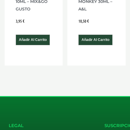
10ML – MIX&GO
MONKEY 30ML –
GUSTO
A&L
3,95
€
10,50
€
Añadir Al Carrito
Añadir Al Carrito
LEGAL
SUSCRIPCI