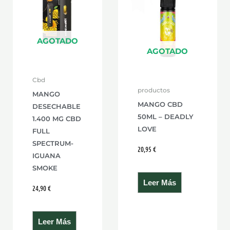
AGOTADO
AGOTADO
Cbd
productos
MANGO
MANGO CBD
DESECHABLE
50ML – DEADLY
1.400 MG CBD
LOVE
FULL
SPECTRUM-
20,95
€
IGUANA
SMOKE
Leer Más
24,90
€
Leer Más