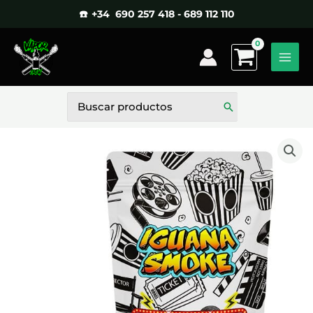
Ir
☎️ +34 690 257 418 - 689 112 110
al
contenido
Buscar
por: