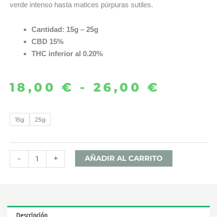
verde intenso hasta matices púrpuras sutiles.
Cantidad: 15g – 25g
CBD 15%
THC inferior al 0.20%
18,00
€
-
26,00
€
Rango
de
POP
15g
25g
CORN
precio
SOUR
desde
TSUNAMI
-
+
AÑADIR AL CARRITO
FLORES
18,00 
CBD
-
hasta
IGUANA
Descripción