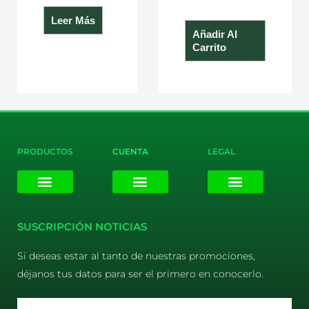
Leer Más
Añadir Al
Carrito
PRODUCTOS
CUENTA
LEGAL
E-liquids
Pods Desechables
Mi cuenta
Aviso Legal
Política de Privacidad
Política de Cookies
Terminos y Condiciones
SUSCRIPCIÓN NOTICIAS
Si deseas estar al tanto de nuestras promociones,
déjanos tus datos para ser el primero en conocerlo.
Email