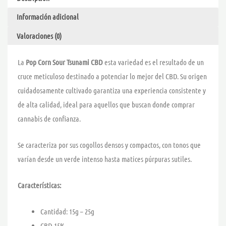
SMOKE
26,00 
Información adicional
cantidad
Valoraciones (0)
La
Pop Corn Sour Tsunami CBD
esta variedad es el resultado de un
cruce meticuloso destinado a potenciar lo mejor del CBD. Su origen
cuidadosamente cultivado garantiza una experiencia consistente y
de alta calidad, ideal para aquellos que buscan donde comprar
cannabis de confianza.
Se caracteriza por sus cogollos densos y compactos, con tonos que
varían desde un verde intenso hasta matices púrpuras sutiles.
Características:
Cantidad: 15g – 25g
CBD 15%