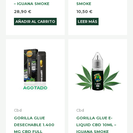
– IGUANA SMOKE
SMOKE
28,90
€
10,50
€
AÑADIR AL CARRITO
LEER MÁS
Rango
Este
de
produ
precios:
desde
tiene
10,50 €
hasta
múltip
15,50 €
varian
Las
AGOTADO
opcio
se
pued
Cbd
Cbd
elegir
GORILLA GLUE
GORILLA GLUE E-
en
DESECHABLE 1.400
LIQUID CBD 10ML –
la
MG CBD FULL
IGUANA SMOKE