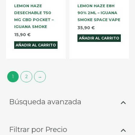
LEMON HAZE
LEMON HAZE E8H
DESECHABLE 750
90% 2ML – IGUANA
MG CBD POCKET –
SMOKE SPACE VAPE
IGUANA SMOKE
35,90
€
15,90
€
AÑADIR AL CARRITO
AÑADIR AL CARRITO
1
2
→
Selecciona
Prec
Prec
Búsqueda avanzada
una
mín
máx
categoría
Filtrar por Precio