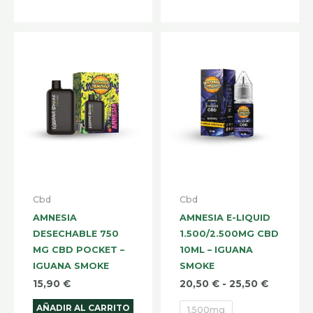
Rango
Este
de
produ
precios:
desde
tiene
20,50 €
hasta
múltip
25,50 €
varian
Las
opcio
se
pued
Cbd
Cbd
elegir
AMNESIA
AMNESIA E-LIQUID
en
DESECHABLE 750
1.500/2.500MG CBD
la
MG CBD POCKET –
10ML – IGUANA
IGUANA SMOKE
SMOKE
págin
15,90
€
20,50
€
-
25,50
€
de
produ
AÑADIR AL CARRITO
1.500mg