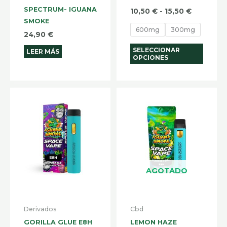
SPECTRUM- IGUANA
págin
10,50
€
-
15,50
€
SMOKE
de
600mg
300mg
24,90
€
produ
SELECCIONAR
LEER MÁS
OPCIONES
AGOTADO
Derivados
Cbd
GORILLA GLUE E8H
LEMON HAZE