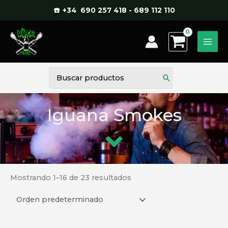
Ir
☎️ +34 690 257 418 - 689 112 110
al
contenido
Buscar
por:
Iguana Smokes
Mostrando 1–16 de 23 resultados