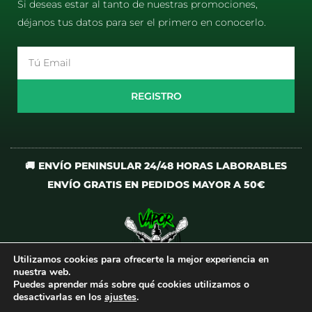
Si deseas estar al tanto de nuestras promociones,
déjanos tus datos para ser el primero en conocerlo.
Email
REGISTRO
🚚 ENVÍO PENINSULAR 24/48 HORAS LABORABLES
ENVÍO GRATIS EN PEDIDOS MAYOR A 50€
Utilizamos cookies para ofrecerte la mejor experiencia en
I
T
nuestra web.
n
i
Puedes aprender más sobre qué cookies utilizamos o
desactivarlas en los
ajustes
.
s
k