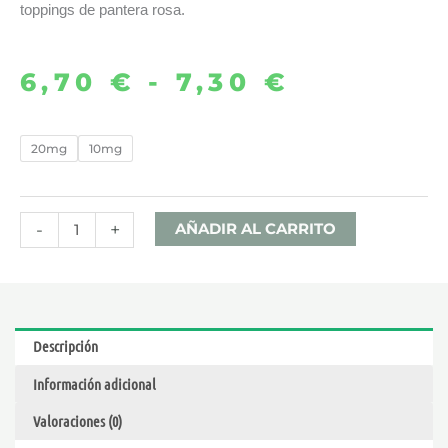
toppings de pantera rosa.
6,70
€
-
7,30
€
Rango
de
PINK
20mg
10mg
CAKE
precios:
10ML
desde
–
-
+
AÑADIR AL CARRITO
THE
6,70 €
MIND
FLAYER
hasta
SALT
Descripción
cantidad
7,30 €
Información adicional
Valoraciones (0)