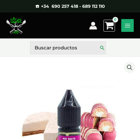
Ir
☎️ +34 690 257 418 - 689 112 110
al
contenido
Buscar
por: