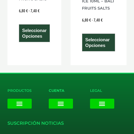
ICE 10ML – BALI
página
página
FRUITS SALTS
6,80
€
-
7,40
€
de
de
6,80
€
-
7,40
€
producto
product
Seleccionar
Opciones
Seleccionar
Opciones
PRODUCTOS
CUENTA
LEGAL
E-liquids
Pods Desechables
Mi cuenta
Aviso Legal
Política de Privacidad
Política de Cookies
Terminos y Condiciones
SUSCRIPCIÓN NOTICIAS