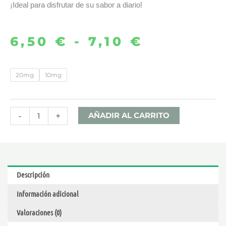
¡Ideal para disfrutar de su sabor a diario!
6,50
€
-
7,10
€
Rango
de
MELON
20mg
10mg
MOJITO
precios:
10ML
desde
–
-
+
AÑADIR AL CARRITO
HAVANA
6,50 €
DREAM
NIC
hasta
SALTS
Descripción
cantidad
7,10 €
Información adicional
Valoraciones (0)