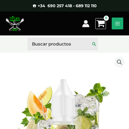
Ir
☎️ +34 690 257 418 - 689 112 110
al
contenido
Buscar
por: