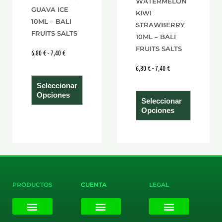
WATERMELON
elegir
elegir
GUAVA ICE
KIWI
en
en
10ML – BALI
STRAWBERRY
la
la
FRUITS SALTS
10ML – BALI
página
página
FRUITS SALTS
6,80
€
-
7,40
€
de
de
6,80
€
-
7,40
€
producto
product
Seleccionar
Opciones
Seleccionar
Opciones
PRODUCTOS
CUENTA
LEGAL
E-liquids
Pods Desechables
Mi cuenta
Aviso Legal
Política de Privacidad
Política de Cookies
Terminos y Condiciones