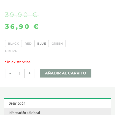
39,90
€
El
El
36,90
€
precio
precio
original
actual
LUXE
BLACK
RED
BLUE
GREEN
XR
era:
es:
LIMPIAR
MAX
Sin existencias
39,90 €.
36,90 €.
–
VAPORESSO
-
+
AÑADIR AL CARRITO
cantidad
Descripción
Información adicional