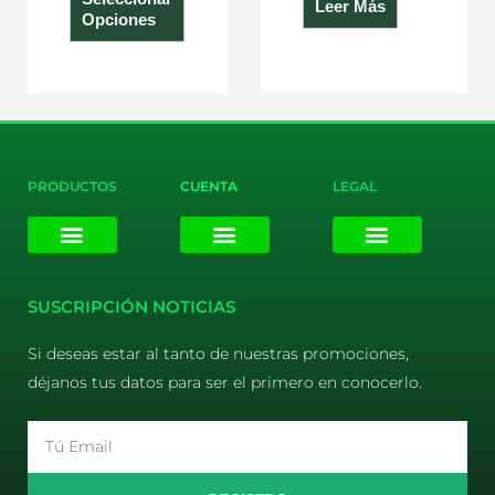
Leer Más
producto
Opciones
PRODUCTOS
CUENTA
LEGAL
E-liquids
Pods Desechables
Mi cuenta
Aviso Legal
Política de Privacidad
Política de Cookies
Terminos y Condiciones
SUSCRIPCIÓN NOTICIAS
Si deseas estar al tanto de nuestras promociones,
déjanos tus datos para ser el primero en conocerlo.
Email