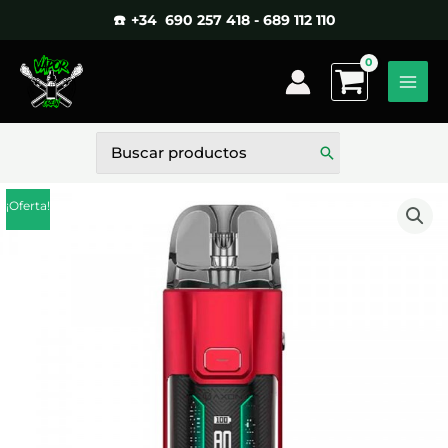
Ir
☎️ +34 690 257 418 - 689 112 110
al
contenido
Buscar
por:
¡Oferta!