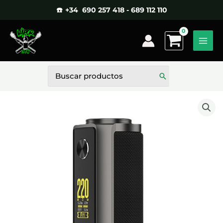
Ir
☎️ +34 690 257 418 - 689 112 110
al
contenido
Buscar
por: