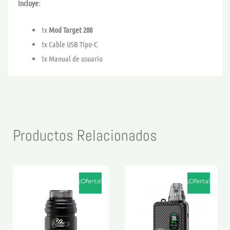
Incluye
:
1x
Mod Target 200
1x Cable USB Tipo-C
1x Manual de usuario
Productos Relacionados
El
El
El
El
Este
Este
precio
precio
precio
precio
¡Oferta!
¡Oferta!
producto
product
original
actual
original
actual
era:
es:
era:
es:
tiene
tiene
28,90 €.
24,90 €.
29,90 €.
23,90 €.
múltiples
múltiple
variantes.
variante