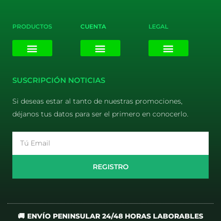
PRODUCTOS
CUENTA
LEGAL
E-liquids
Pods Desechables
Mi cuenta
Aviso Legal
Política de Privacidad
Política de Cookies
Terminos y Condiciones
SUSCRIPCIÓN NOTICIAS
Si deseas estar al tanto de nuestras promociones,
déjanos tus datos para ser el primero en conocerlo.
Email
REGISTRO
🚚 ENVÍO PENINSULAR 24/48 HORAS LABORABLES