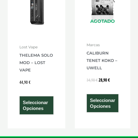
34,90 €.
28,90 €.
múltiples
múltiple
variantes.
variante
AGOTADO
Las
Las
opciones
opcione
se
se
Marcas
Lost Vape
pueden
pueden
CALIBURN
THELEMA SOLO
elegir
elegir
TENET KOKO –
MOD – LOST
en
en
UWELL
VAPE
la
la
34,90
€
28,90
€
página
página
44,90
€
de
de
producto
product
Seleccionar
Seleccionar
Opciones
Opciones