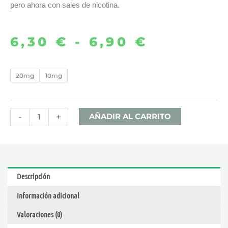
pero ahora con sales de nicotina.
6,30
€
-
6,90
€
Rango
de
HEISENBERG
20mg
10mg
10
precios:
ML
desde
–
-
+
AÑADIR AL CARRITO
VAMPIRE
6,30 €
VAPE
NIC
hasta
SALTS
Descripción
cantidad
6,90 €
Información adicional
Valoraciones (0)