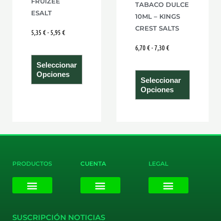
FRUIZEE
TABACO DULCE
en
en
ESALT
10ML – KINGS
la
la
CREST SALTS
5,35
€
-
5,95
€
página
página
6,70
€
-
7,30
€
de
de
producto
product
Seleccionar
Opciones
Seleccionar
Opciones
PRODUCTOS
CUENTA
LEGAL
E-liquids
Pods Desechables
Mi cuenta
Aviso Legal
Política de Privacidad
Política de Cookies
Terminos y Condiciones
SUSCRIPCIÓN NOTICIAS