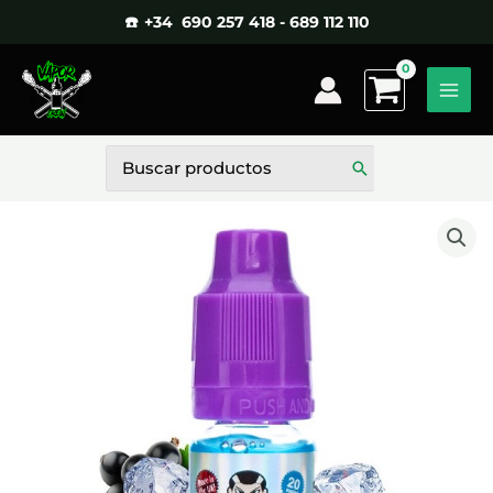
Ir
☎️ +34 690 257 418 - 689 112 110
al
contenido
Buscar
por: