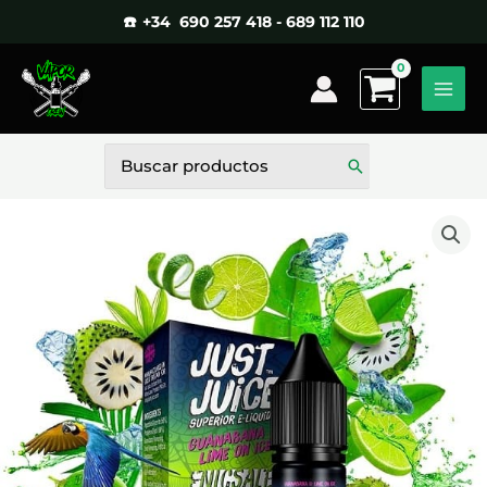
Ir
☎️ +34 690 257 418 - 689 112 110
al
contenido
Buscar
por: