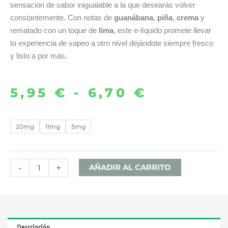
sensación de sabor inigualable a la que desearás volver
constantemente. Con notas de
guanábana
,
piña
,
crema
y
rematado con un toque de
lima
, este e-líquido promete llevar
tu experiencia de vapeo a otro nivel dejándote siempre fresco
y listo a por más.
5,95
€
-
6,70
€
Rango
de
GUANABANA
20mg
11mg
5mg
&
precios:
LIME
desde
ICE
-
+
AÑADIR AL CARRITO
10ML
5,95 €
–
JUST
hasta
JUICE
Descripción