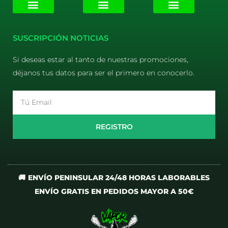
E-liquids
Pods Desechables
Mi cuenta
Aviso Legal
Política de Privacidad
Política de Cookies
Terminos y Condiciones
SUSCRIPCIÓN NOTICIAS
Si deseas estar al tanto de nuestras promociones,
déjanos tus datos para ser el primero en conocerlo.
Email
REGISTRO
🚚 ENVÍO PENINSULAR 24/48 HORAS LABORABLES
ENVÍO GRATIS EN PEDIDOS MAYOR A 50€