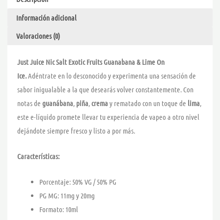
NIC
6,70 €
Información adicional
SALT
cantidad
Valoraciones (0)
Just Juice Nic Salt Exotic Fruits Guanabana & Lime On
Ice.
Adéntrate en lo desconocido y experimenta una sensación de
sabor inigualable a la que desearás volver constantemente. Con
notas de
guanábana
,
piña
,
crema
y rematado con un toque de
lima
,
este e-líquido promete llevar tu experiencia de vapeo a otro nivel
dejándote siempre fresco y listo a por más.
Características:
Porcentaje: 50% VG / 50% PG
PG MG: 11mg y 20mg
Formato: 10ml