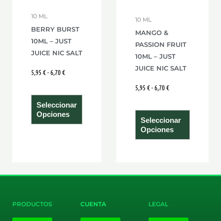
se
se
10 ML
10 ML
pueden
pueden
BERRY BURST
MANGO &
elegir
elegir
10ML – JUST
PASSION FRUIT
en
en
JUICE NIC SALT
10ML – JUST
la
la
JUICE NIC SALT
5,95
€
-
6,70
€
página
página
5,95
€
-
6,70
€
de
de
producto
product
Seleccionar
Opciones
Seleccionar
Opciones
PRODUCTOS
CUENTA
LEGAL