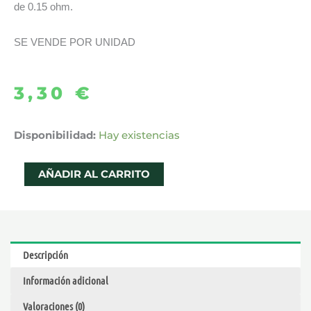
de 0.15 ohm.
SE VENDE POR UNIDAD
3,30
€
GT4
Disponibilidad:
Hay existencias
CORE
0.15OHM
AÑADIR AL CARRITO
RESISTENCIA
–
VAPORESSO
cantidad
Descripción
Información adicional
Valoraciones (0)