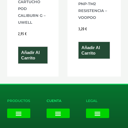
CARTUCHO
PNP-TM2
POD
RESISTENCIA –
CALIBURN G –
VOOPOO
UWELL
3,20
€
2,95
€
Añadir Al
Añadir Al
Carrito
Carrito
PRODUCTOS
CUENTA
LEGAL
E-liquids
Pods Desechables
Mi cuenta
Aviso Legal
Política de Privacidad
Política de Cookies
Terminos y Condiciones