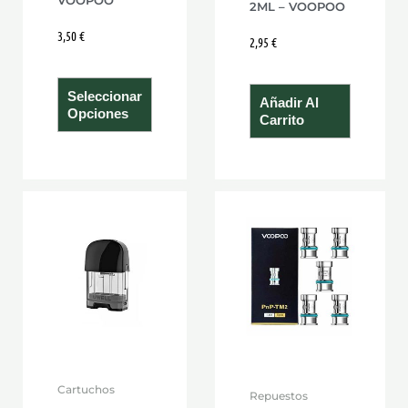
2ML – VOOPOO
la
3,50
€
página
2,95
€
de
producto
Seleccionar
Añadir Al
Opciones
Carrito
Cartuchos
Repuestos