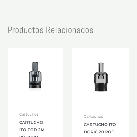
Productos Relacionados
Este
producto
tiene
múltiples
variantes.
Las
opciones
se
Cartuchos
Cartuchos
pueden
CARTUCHO
CARTUCHO ITO
elegir
ITO POD 2ML –
DORIC 20 POD
en
VOOPOO