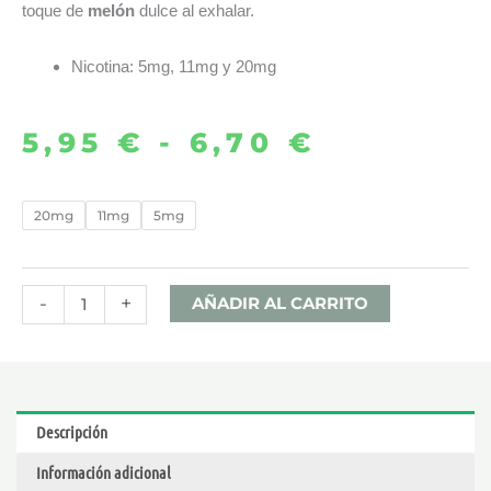
toque de
melón
dulce al exhalar.
Nicotina: 5mg, 11mg y 20mg
5,95
€
-
6,70
€
Rango
de
GRAPE
20mg
11mg
5mg
MELON
precios:
ICE
desde
10ML
-
+
AÑADIR AL CARRITO
–
5,95 €
JUST
JUICE
hasta
NIC
Descripción
SALT
6,70 €
Información adicional
cantidad