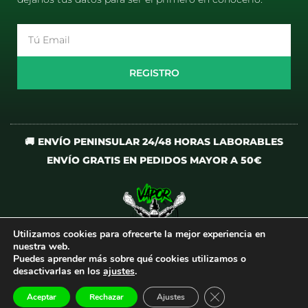
Email
REGISTRO
🚚 ENVÍO PENINSULAR 24/48 HORAS LABORABLES
ENVÍO GRATIS EN PEDIDOS MAYOR A 50€
Utilizamos cookies para ofrecerte la mejor experiencia en
I
T
nuestra web.
n
i
Puedes aprender más sobre qué cookies utilizamos o
desactivarlas en los
ajustes
.
s
k
t
t
CERRAR EL BANNER
Aceptar
Rechazar
Ajustes
Todos los derechos reservados
©
VaporCrew
a
o