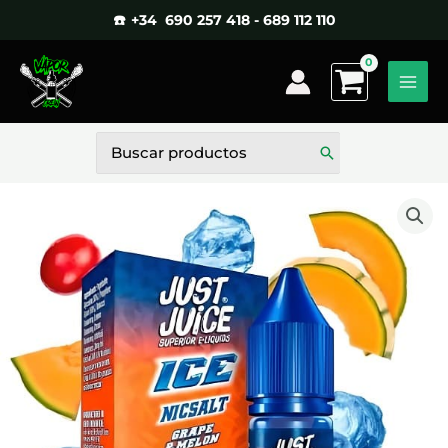
Ir
☎️ +34 690 257 418 - 689 112 110
al
contenido
Buscar
por: