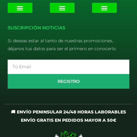
E-liquids
Pods Desechables
Mi cuenta
Aviso Legal
Política de Privacidad
Política de Cookies
Terminos y Condiciones
SUSCRIPCIÓN NOTICIAS
Si deseas estar al tanto de nuestras promociones,
déjanos tus datos para ser el primero en conocerlo.
Email
REGISTRO
🚚 ENVÍO PENINSULAR 24/48 HORAS LABORABLES
ENVÍO GRATIS EN PEDIDOS MAYOR A 50€