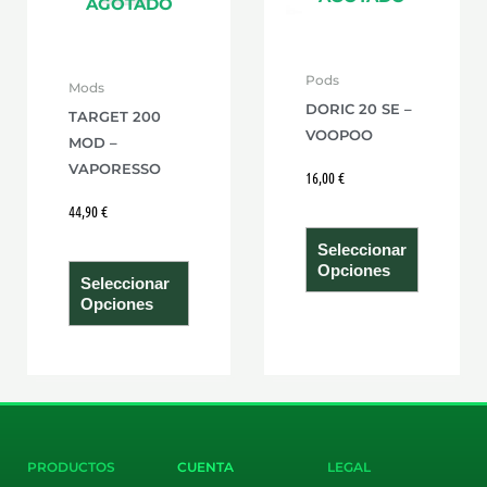
Las
Las
AGOTADO
opciones
opcione
se
se
Pods
Mods
pueden
pueden
DORIC 20 SE –
TARGET 200
elegir
elegir
VOOPOO
MOD –
en
en
VAPORESSO
16,00
€
la
la
página
página
44,90
€
de
de
Seleccionar
producto
product
Opciones
Seleccionar
Opciones
PRODUCTOS
CUENTA
LEGAL