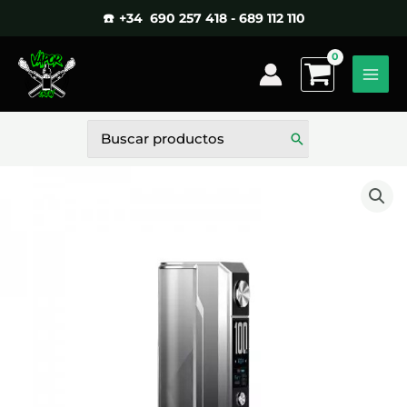
Ir
☎️ +34 690 257 418 - 689 112 110
al
contenido
Buscar
por: